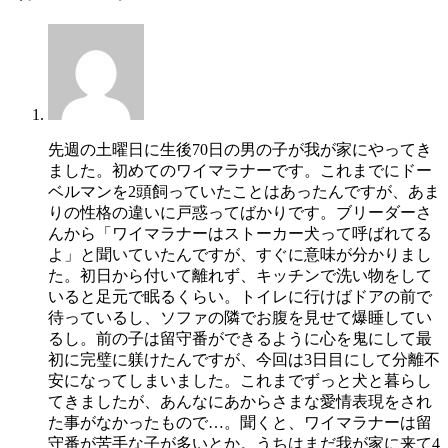
先週の土曜日に生後70日の男の子が我が家にやってき
ました。初めてのワイマラナーです。これまでにドー
ベルマンを2頭飼っていたことはあったんですが、あま
りの性格の違いに戸惑ってばかりです。ブリーダーさ
んから「ワイマラナーはストーカー犬って呼ばれてる
よ」と聞いていたんですが、すぐに意味が分かりまし
た。初日から付いて離れず、キッチンで洗い物をして
いると足元で眠るくらい。トイレに行けばドアの前で
待っているし、ソファの隣でお腹を見せて爆睡してい
るし。前の子は留守番ができるように心を鬼にして最
初に完璧に躾けたんですが、今回は3日目にして分離不
安になってしまいました。これまでずっと犬と暮らし
てきましたが、あんなにあからさまな愛情表現をされ
た事がなかったもので…。聞くと、ワイマラナーは留
守番が苦手な子が多いとか。うちはまだ我が家に来て4