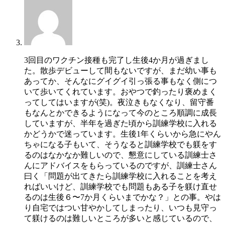
3回目のワクチン接種も完了し生後4か月が過ぎまし
た。散歩デビューして間もないですが、まだ幼い事も
あってか、そんなにグイグイ引っ張る事もなく側につ
いて歩いてくれています。おやつで釣ったり褒めまく
ってしてはいますが(笑)。夜泣きもなくなり、留守番
もなんとかできるようになって今のところ順調に成長
していますが、半年を過ぎた頃から訓練学校に入れる
かどうかで迷っています。生後1年くらいから急にやん
ちゃになる子もいて、そうなると訓練学校でも躾をす
るのはなかなか難しいので、懇意にしている訓練士さ
んにアドバイスをもらっているのですが、訓練士さん
曰く「問題が出てきたら訓練学校に入れることを考え
ればいいけど、訓練学校でも問題もある子を躾け直せ
るのは生後６〜7か月くらいまでかな？」との事。やは
り自宅ではつい甘やかしてしまったり、いつも見守っ
て躾けるのは難しいところが多いと感じているので、