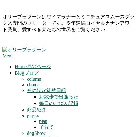
Skip
オリーブラグーンはワイマラナーとミニチュアスムースダッ
to
クス専門のブリーダーです。５年連続ロイヤルカナンアワー
content
ド受賞。愛すべき犬たちの世界をご覧ください
Primary
Menu
Navigation
Menu
Home
扉のページ
Blog
ブログ
column
choice
そのほか徒然日記
お散歩で出逢った
毎日のごはん記録
商品紹介
puppy
plan
子育て
dogShow