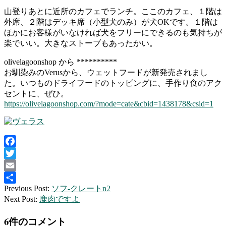
山登りあとに近所のカフェでランチ。ここのカフェ、１階は
外席、２階はデッキ席（小型犬のみ）が犬OKです。１階は
ほかにお客様がいなければ犬をフリーにできるのも気持ちが
楽でいい。大きなストーブもあったかい。
olivelagoonshop から **********
お馴染みのVerusから、ウェットフードが新発売されまし
た。いつものドライフードのトッピングに、手作り食のアク
セントに、ぜひ。
https://olivelagoonshop.com/?mode=cate&cbid=1438178&csid=1
Facebook
Twitter
Email
2022-
Previous Post:
ソフ-クレートn2
共
01-
Next Post:
鹿肉ですよ
有
26
6件のコメント