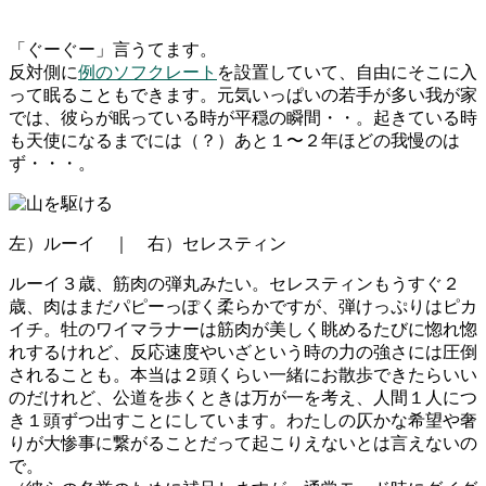
「ぐーぐー」言うてます。
反対側に
例のソフクレート
を設置していて、自由にそこに入
って眠ることもできます。元気いっぱいの若手が多い我が家
では、彼らが眠っている時が平穏の瞬間・・。起きている時
も天使になるまでには（？）あと１〜２年ほどの我慢のは
ず・・・。
左）ルーイ ｜ 右）セレスティン
ルーイ３歳、筋肉の弾丸みたい。セレスティンもうすぐ２
歳、肉はまだパピーっぽく柔らかですが、弾けっぷりはピカ
イチ。牡のワイマラナーは筋肉が美しく眺めるたびに惚れ惚
れするけれど、反応速度やいざという時の力の強さには圧倒
されることも。本当は２頭くらい一緒にお散歩できたらいい
のだけれど、公道を歩くときは万が一を考え、人間１人につ
き１頭ずつ出すことにしています。わたしの仄かな希望や奢
りが大惨事に繋がることだって起こりえないとは言えないの
で。