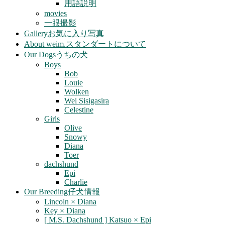
用語説明
movies
一眼撮影
Gallery
お気に入り写真
About weim.
スタンダートについて
Our Dogs
うちの犬
Boys
Bob
Louie
Wolken
Wei Sisigasira
Celestine
Girls
Olive
Snowy
Diana
Toer
dachshund
Epi
Charlie
Our Breeding
仔犬情報
Lincoln × Diana
Key × Diana
[ M.S. Dachshund ] Katsuo × Epi