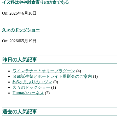
イヌ科はやや雑食寄りの肉食である
On:
2026年6月16日
久々のドッグショー
On:
2026年5月19日
昨日の人気記事
ワイマラナー＊オリーブラグーン
(4)
８歳誕生祭とポートレイト撮影会のご案内
(1)
約5ヶ月ぶりのコジマ
(0)
久々のドッグショー
(1)
Hurttaのハーネス
(2)
過去の人気記事