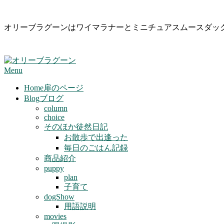
Skip
オリーブラグーンはワイマラナーとミニチュアスムースダッ
to
content
Primary
Menu
Navigation
Menu
Home
扉のページ
Blog
ブログ
column
choice
そのほか徒然日記
お散歩で出逢った
毎日のごはん記録
商品紹介
puppy
plan
子育て
dogShow
用語説明
movies