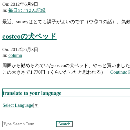
2012-
On:
2012年6月9日
06-
In:
毎日のごはん記録
09
最近、snowyはとても調子がよいのです（ウ◎コの話）。
costcoの犬ベッド
2012-
On:
2012年6月3日
06-
In:
column
03
周囲から勧められていたcostcoの犬ベッド、やっと買いまし
Continue 
この大きさで1,770円（くらいだったと思われる）！
translate to your language
Select Language
▼
Search