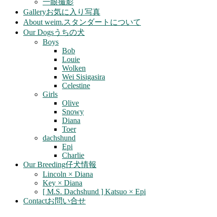
一眼撮影
Gallery
お気に入り写真
About weim.
スタンダートについて
Our Dogs
うちの犬
Boys
Bob
Louie
Wolken
Wei Sisigasira
Celestine
Girls
Olive
Snowy
Diana
Toer
dachshund
Epi
Charlie
Our Breeding
仔犬情報
Lincoln × Diana
Key × Diana
[ M.S. Dachshund ] Katsuo × Epi
Contact
お問い合せ