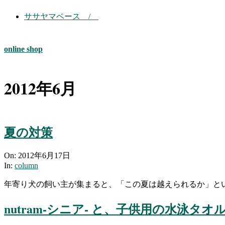
ササヤマベース /
online shop
2012年6月
夏の対策
2012-
On:
2012年6月17日
06-
In:
column
17
年寄り犬の飼い主が集まると、「この夏は越えられるか」と
nutram-シニア- と、子供用の水泳タ