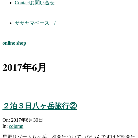
Contact
お問い合せ
ササヤマベース /
online shop
2017年6月
２泊３日八ヶ岳旅行②
2017-
On:
2017年6月30日
06-
In:
column
30
星野リゾート八ヶ岳。夕食はついていないんですけど朝食は