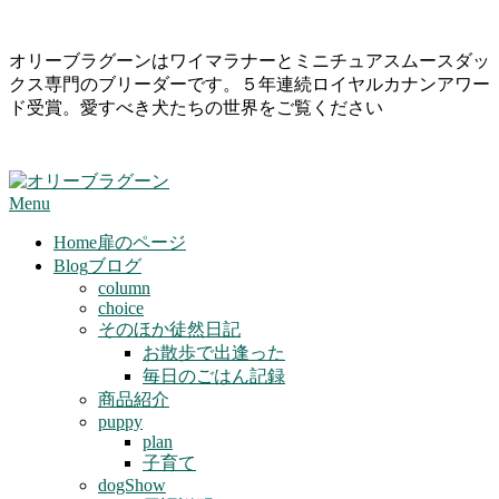
Skip
オリーブラグーンはワイマラナーとミニチュアスムースダッ
to
クス専門のブリーダーです。５年連続ロイヤルカナンアワー
content
ド受賞。愛すべき犬たちの世界をご覧ください
Primary
Menu
Navigation
Menu
Home
扉のページ
Blog
ブログ
column
choice
そのほか徒然日記
お散歩で出逢った
毎日のごはん記録
商品紹介
puppy
plan
子育て
dogShow