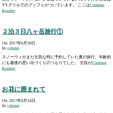
Continue
YYグリルでのブッフェがついています。 ここは
Reading
２泊３日八ヶ岳旅行①
2017-
On:
2017年6月30日
06-
In:
column
30
スノーウィがまだ元気な時に予約していた夏の旅行。年齢的
Continue
にも最後の思い出づくりのつもりでした。 主役が
Reading
お花に囲まれて
2017-
On:
2017年6月14日
06-
In:
column
14