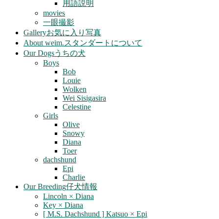
用語説明
movies
一眼撮影
Gallery
お気に入り写真
About weim.
スタンダートについて
Our Dogs
うちの犬
Boys
Bob
Louie
Wolken
Wei Sisigasira
Celestine
Girls
Olive
Snowy
Diana
Toer
dachshund
Epi
Charlie
Our Breeding
仔犬情報
Lincoln × Diana
Key × Diana
[ M.S. Dachshund ] Katsuo × Epi