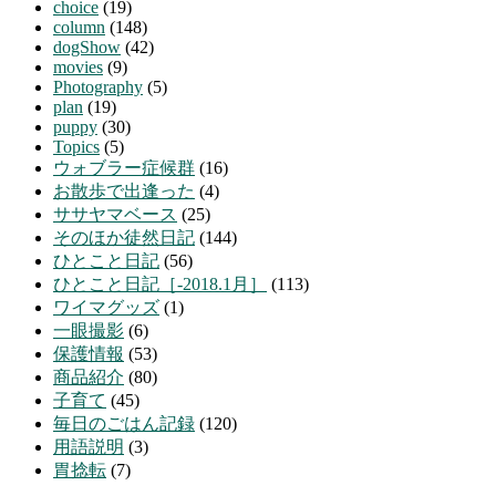
choice
(19)
column
(148)
dogShow
(42)
movies
(9)
Photography
(5)
plan
(19)
puppy
(30)
Topics
(5)
ウォブラー症候群
(16)
お散歩で出逢った
(4)
ササヤマベース
(25)
そのほか徒然日記
(144)
ひとこと日記
(56)
ひとこと日記［-2018.1月］
(113)
ワイマグッズ
(1)
一眼撮影
(6)
保護情報
(53)
商品紹介
(80)
子育て
(45)
毎日のごはん記録
(120)
用語説明
(3)
胃捻転
(7)