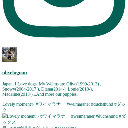
olivelagoon
Japan. I Love dogs. My Weims are Olive(1999-2013) ,
Snowy(2004-2017 ), Diana(2014-), Louie(2018-),
Madeline(2018-)...And more our puppies.
Lovely moment✨ #ワイマラナー #weimaraner #duchshund #ダッ
ク