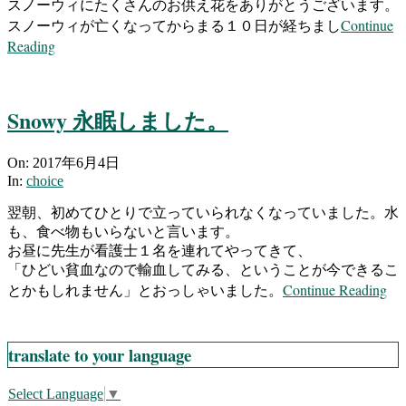
スノーウィにたくさんのお供え花をありがとうございます。
Continue
スノーウィが亡くなってからまる１０日が経ちまし
Reading
Snowy 永眠しました。
2017-
On:
2017年6月4日
06-
In:
choice
04
翌朝、初めてひとりで立っていられなくなっていました。水
も、食べ物もいらないと言います。
お昼に先生が看護士１名を連れてやってきて、
「ひどい貧血なので輸血してみる、ということが今できるこ
Continue Reading
とかもしれません」とおっしゃいました。
translate to your language
Select Language
▼