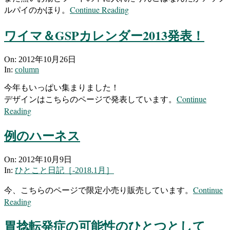
Continue Reading
ルパイのかほり。
ワイマ＆GSPカレンダー2013発表！
2012-
On:
2012年10月26日
10-
In:
column
26
今年もいっぱい集まりました！
Continue
デザインはこちらのページで発表しています。
Reading
例のハーネス
2012-
On:
2012年10月9日
10-
In:
ひとこと日記［-2018.1月］
09
Continue
今、こちらのページで限定小売り販売しています。
Reading
胃捻転発症の可能性のひとつとして