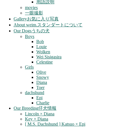
用語説明
movies
一眼撮影
Gallery
お気に入り写真
About weim.
スタンダートについて
Our Dogs
うちの犬
Boys
Bob
Louie
Wolken
Wei Sisigasira
Celestine
Girls
Olive
Snowy
Diana
Toer
dachshund
Epi
Charlie
Our Breeding
仔犬情報
Lincoln × Diana
Key × Diana
[ M.S. Dachshund ] Katsuo × Epi