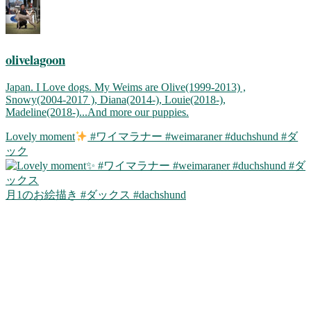
olivelagoon
Japan. I Love dogs. My Weims are Olive(1999-2013) ,
Snowy(2004-2017 ), Diana(2014-), Louie(2018-),
Madeline(2018-)...And more our puppies.
Lovely moment
#ワイマラナー #weimaraner #duchshund #ダ
ック
月1のお絵描き #ダックス #dachshund