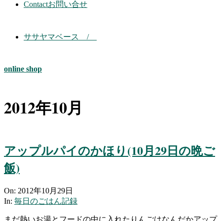
Contact
お問い合せ
ササヤマベース /
online shop
2012年10月
アップルパイのかほり(10月29日の晩ご
飯)
2012-
On:
2012年10月29日
10-
In:
毎日のごはん記録
29
まだ熱いお湯とフードの中に入れたりんごはなんだかアップ