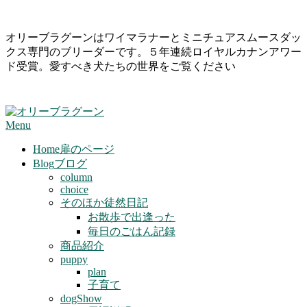
Skip
オリーブラグーンはワイマラナーとミニチュアスムースダッ
to
クス専門のブリーダーです。５年連続ロイヤルカナンアワー
content
ド受賞。愛すべき犬たちの世界をご覧ください
Primary
Menu
Navigation
Menu
Home
扉のページ
Blog
ブログ
column
choice
そのほか徒然日記
お散歩で出逢った
毎日のごはん記録
商品紹介
puppy
plan
子育て
dogShow