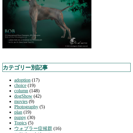
カテゴリー別記事
adoption
(17)
choice
(19)
column
(148)
dogShow
(42)
movies
(9)
Photography
(5)
plan
(19)
puppy
(30)
Topics
(5)
ウォブラー症候群
(16)