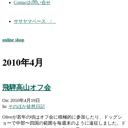
Contact
お問い合せ
ササヤマベース /
online shop
2010年4月
飛騨高山オフ会
2010-
On:
2010年4月19日
04-
In:
そのほか徒然日記
19
Oliveが若年の頃はオフ会に積極的に参加したり、ドッグシ
ョーで中部〜四国の範囲を毎週末のように遠征しました。ド