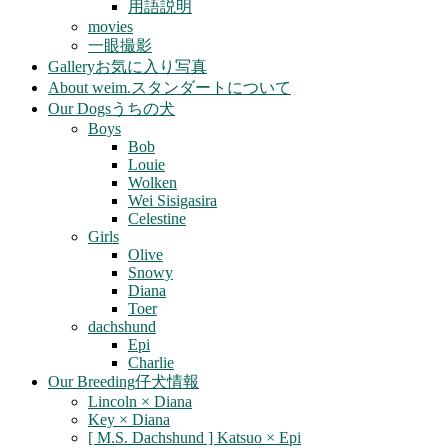
用語説明
movies
一眼撮影
Gallery
お気に入り写真
About weim.
スタンダートについて
Our Dogs
うちの犬
Boys
Bob
Louie
Wolken
Wei Sisigasira
Celestine
Girls
Olive
Snowy
Diana
Toer
dachshund
Epi
Charlie
Our Breeding
仔犬情報
Lincoln × Diana
Key × Diana
[ M.S. Dachshund ] Katsuo × Epi