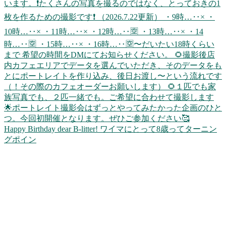
Happy Birthday dear B-litter! ワイマにとって8歳ってターニン
グポイン