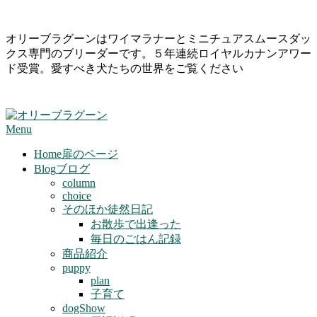
Skip
オリーブラグーンはワイマラナーとミニチュアスムースダッ
to
クス専門のブリーダーです。５年連続ロイヤルカナンアワー
content
ド受賞。愛すべき犬たちの世界をご覧ください
Primary
Menu
Navigation
Menu
Home
扉のページ
Blog
ブログ
column
choice
そのほか徒然日記
お散歩で出逢った
毎日のごはん記録
商品紹介
puppy
plan
子育て
dogShow