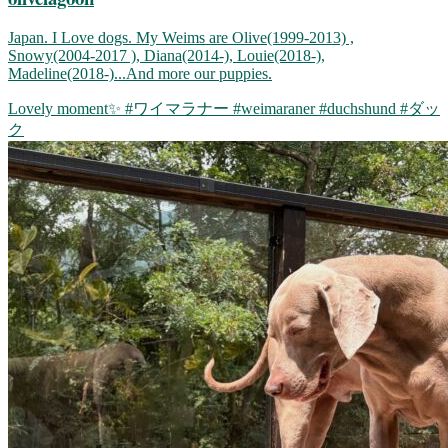
Japan. I Love dogs. My Weims are Olive(1999-2013) ,
Snowy(2004-2017 ), Diana(2014-), Louie(2018-),
Madeline(2018-)...And more our puppies.
Lovely moment✨ #ワイマラナー #weimaraner #duchshund #ダッ
ク