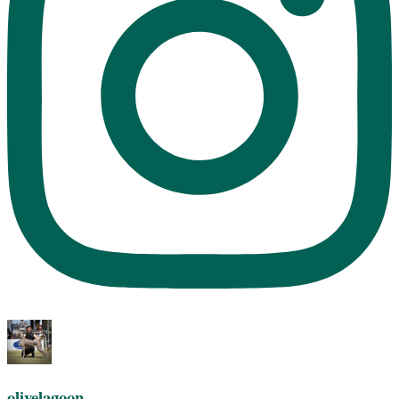
olivelagoon