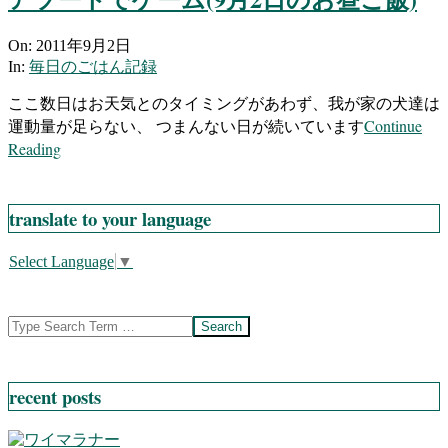
2011-
On:
2011年9月2日
09-
In:
毎日のごはん記録
02
ここ数日はお天気とのタイミングがあわず、我が家の犬達は
Continue
運動量が足らない、 つまんない日が続いています
Reading
translate to your language
Select Language
▼
Search
recent posts