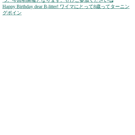
Happy Birthday dear B-litter! ワイマにとって8歳ってターニン
グポイン