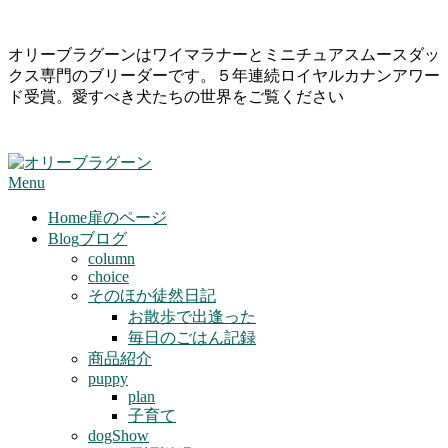
Skip
オリーブラグーンはワイマラナーとミニチュアスムースダッ
to
クス専門のブリーダーです。５年連続ロイヤルカナンアワー
content
ド受賞。愛すべき犬たちの世界をご覧ください
Primary
Menu
Navigation
Menu
Home
扉のページ
Blog
ブログ
column
choice
そのほか徒然日記
お散歩で出逢った
毎日のごはん記録
商品紹介
puppy
plan
子育て
dogShow