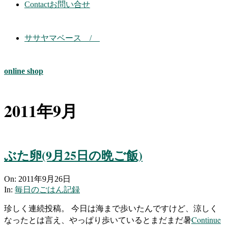
Contact
お問い合せ
ササヤマベース /
online shop
2011年9月
ぶた卵(9月25日の晩ご飯)
2011-
On:
2011年9月26日
09-
In:
毎日のごはん記録
26
珍しく連続投稿。 今日は海まで歩いたんですけど、涼しく
Continue
なったとは言え、やっぱり歩いているとまだまだ暑