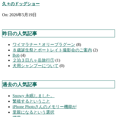
久々のドッグショー
On:
2026年5月19日
昨日の人気記事
ワイマラナー＊オリーブラグーン
(8)
８歳誕生祭とポートレイト撮影会のご案内
(2)
Bob
(4)
２泊３日八ヶ岳旅行①
(1)
犬用シャンプーについて
(0)
過去の人気記事
Snowy 永眠しました。
繁殖するということ
iPhone Photoさんのメモリー機能が
里親になるという選択