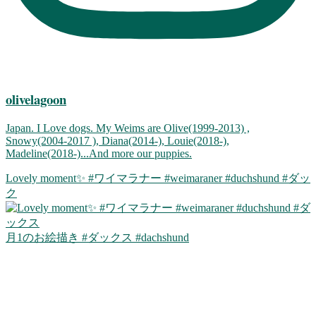
olivelagoon
Japan. I Love dogs. My Weims are Olive(1999-2013) ,
Snowy(2004-2017 ), Diana(2014-), Louie(2018-),
Madeline(2018-)...And more our puppies.
Lovely moment✨ #ワイマラナー #weimaraner #duchshund #ダッ
ク
月1のお絵描き #ダックス #dachshund