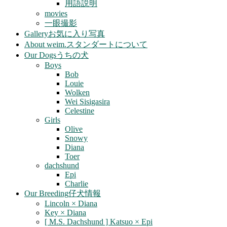
用語説明
movies
一眼撮影
Gallery
お気に入り写真
About weim.
スタンダートについて
Our Dogs
うちの犬
Boys
Bob
Louie
Wolken
Wei Sisigasira
Celestine
Girls
Olive
Snowy
Diana
Toer
dachshund
Epi
Charlie
Our Breeding
仔犬情報
Lincoln × Diana
Key × Diana
[ M.S. Dachshund ] Katsuo × Epi