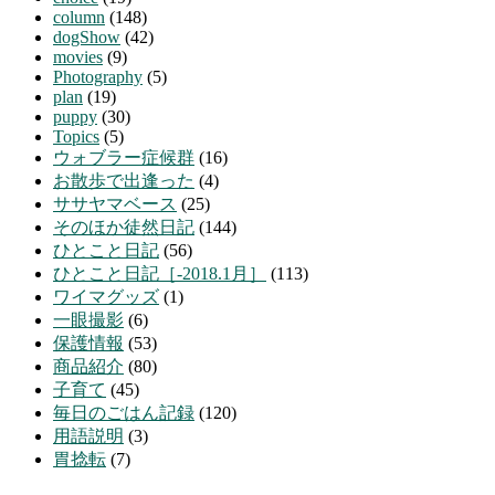
column
(148)
dogShow
(42)
movies
(9)
Photography
(5)
plan
(19)
puppy
(30)
Topics
(5)
ウォブラー症候群
(16)
お散歩で出逢った
(4)
ササヤマベース
(25)
そのほか徒然日記
(144)
ひとこと日記
(56)
ひとこと日記［-2018.1月］
(113)
ワイマグッズ
(1)
一眼撮影
(6)
保護情報
(53)
商品紹介
(80)
子育て
(45)
毎日のごはん記録
(120)
用語説明
(3)
胃捻転
(7)