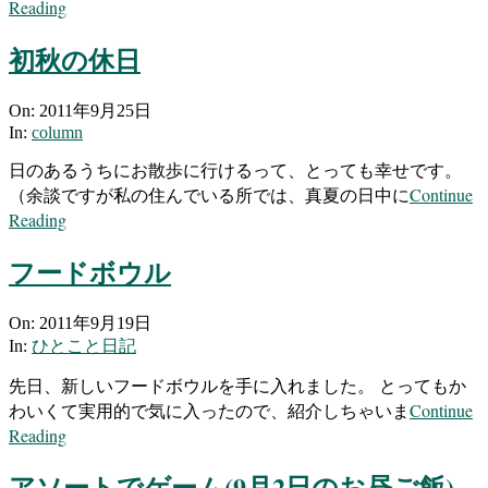
Reading
初秋の休日
2011-
On:
2011年9月25日
09-
In:
column
25
日のあるうちにお散歩に行けるって、とっても幸せです。
Continue
（余談ですが私の住んでいる所では、真夏の日中に
Reading
フードボウル
2011-
On:
2011年9月19日
09-
In:
ひとこと日記
19
先日、新しいフードボウルを手に入れました。 とってもか
Continue
わいくて実用的で気に入ったので、紹介しちゃいま
Reading
アソートでゲーム(9月2日のお昼ご飯)