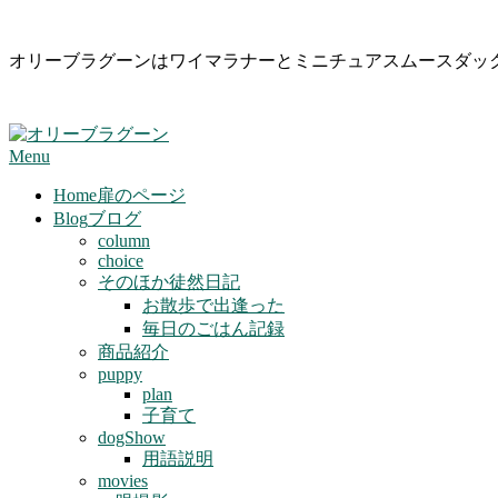
Skip
オリーブラグーンはワイマラナーとミニチュアスムースダッ
to
content
Primary
Menu
Navigation
Menu
Home
扉のページ
Blog
ブログ
column
choice
そのほか徒然日記
お散歩で出逢った
毎日のごはん記録
商品紹介
puppy
plan
子育て
dogShow
用語説明
movies