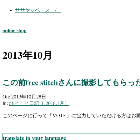
ササヤマベース /
online shop
2013年10月
この前free stitchさんに撮影してもら
2013-
On:
2013年10月28日
10-
In:
ひとこと日記［-2018.1月］
28
このページに行って「VOTE」に協力していただける方はお
translate to your language