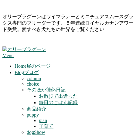
Skip
オリーブラグーンはワイマラナーとミニチュアスムースダッ
to
クス専門のブリーダーです。５年連続ロイヤルカナンアワー
content
ド受賞。愛すべき犬たちの世界をご覧ください
Primary
Menu
Navigation
Menu
Home
扉のページ
Blog
ブログ
column
choice
そのほか徒然日記
お散歩で出逢った
毎日のごはん記録
商品紹介
puppy
plan
子育て
dogShow