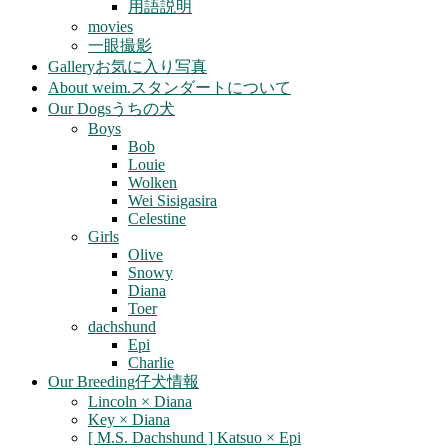
用語説明
movies
一眼撮影
Gallery
お気に入り写真
About weim.
スタンダートについて
Our Dogs
うちの犬
Boys
Bob
Louie
Wolken
Wei Sisigasira
Celestine
Girls
Olive
Snowy
Diana
Toer
dachshund
Epi
Charlie
Our Breeding
仔犬情報
Lincoln × Diana
Key × Diana
[ M.S. Dachshund ] Katsuo × Epi