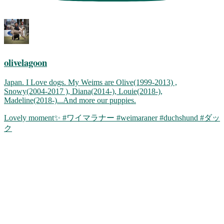
olivelagoon
Japan. I Love dogs. My Weims are Olive(1999-2013) ,
Snowy(2004-2017 ), Diana(2014-), Louie(2018-),
Madeline(2018-)...And more our puppies.
Lovely moment✨ #ワイマラナー #weimaraner #duchshund #ダッ
ク