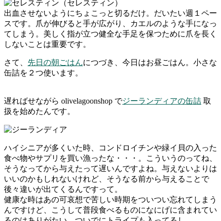
（セレスティン）
出血させないようにちょこっと切るだけ。だいたい週１ペー
スです。爪が伸びると手が広がり、カエルのような手になっ
てしまう。美しく指が立つ健全な手足を保つために爪を長く
しないことは重要です。
さて、
先日の朝ごはん
につづき、今日はお昼ごはん。小さな
缶詰を２つ使います。
遅ればせながら olivelagoonshop で
ジーランディアの缶詰
取
扱を始めたんです。
ハイシニアが多くいた時、コンドロイチンや緑イ貝の入った
食べ物やサプリを買い漁ったな・・・。こういうのってね、
そうなってから与えたって遅いんですよね。与えないよりは
いいのかもしれないけれど、そうなる前から与えることで
後々違いが出てくるんですって。
健康な時はあの可哀想で苦しい時期をついつい忘れてしまう
んですけど、こうして普段食べるものになにげに含まれてい
るのはありがたい。ついでにトライプも入ってるし。