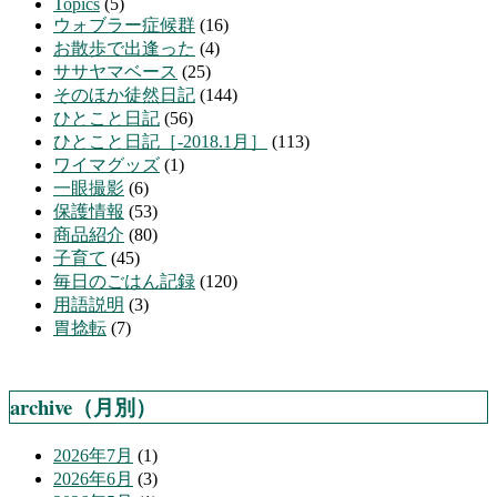
Topics
(5)
ウォブラー症候群
(16)
お散歩で出逢った
(4)
ササヤマベース
(25)
そのほか徒然日記
(144)
ひとこと日記
(56)
ひとこと日記［-2018.1月］
(113)
ワイマグッズ
(1)
一眼撮影
(6)
保護情報
(53)
商品紹介
(80)
子育て
(45)
毎日のごはん記録
(120)
用語説明
(3)
胃捻転
(7)
archive（月別）
2026年7月
(1)
2026年6月
(3)