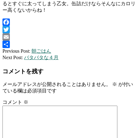
るとすぐに太ってしまう乙女。缶詰だけならそんなにカロリ
ー高くないからね！
Facebook
Twitter
Email
2021-
Previous Post:
朝ごはん
共
03-
Next Post:
バタバタな４月
有
20
コメントを残す
メールアドレスが公開されることはありません。
※
が付い
ている欄は必須項目です
コメント
※