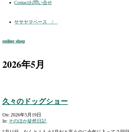
Contact
お問い合せ
ササヤマベース /
online shop
2026年5月
久々のドッグショー
2026-
On:
2026年5月19日
05-
In:
そのほか徒然日記
19
5月11日。なんと！もう5月だと言うのに今年に入って２回目