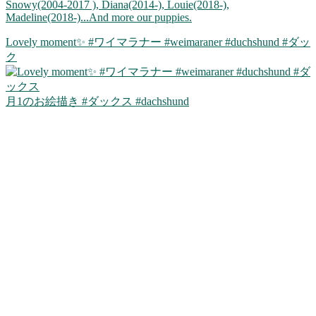
Snowy(2004-2017 ), Diana(2014-), Louie(2018-),
Madeline(2018-)...And more our puppies.
Lovely moment✨ #ワイマラナー #weimaraner #duchshund #ダッ
ク
月1のお絵描き #ダックス #dachshund