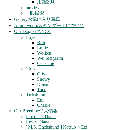
用語説明
movies
一眼撮影
Gallery
お気に入り写真
About weim.
スタンダートについて
Our Dogs
うちの犬
Boys
Bob
Louie
Wolken
Wei Sisigasira
Celestine
Girls
Olive
Snowy
Diana
Toer
dachshund
Epi
Charlie
Our Breeding
仔犬情報
Lincoln × Diana
Key × Diana
[ M.S. Dachshund ] Katsuo × Epi