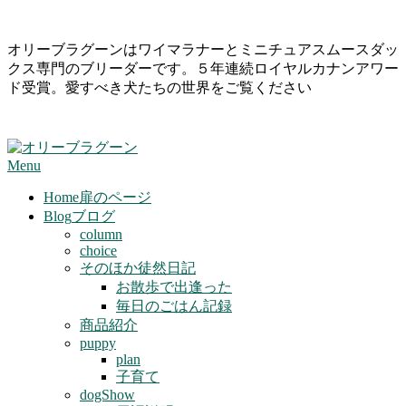
Skip
オリーブラグーンはワイマラナーとミニチュアスムースダッ
to
クス専門のブリーダーです。５年連続ロイヤルカナンアワー
content
ド受賞。愛すべき犬たちの世界をご覧ください
Primary
Menu
Navigation
Menu
Home
扉のページ
Blog
ブログ
column
choice
そのほか徒然日記
お散歩で出逢った
毎日のごはん記録
商品紹介
puppy
plan
子育て
dogShow