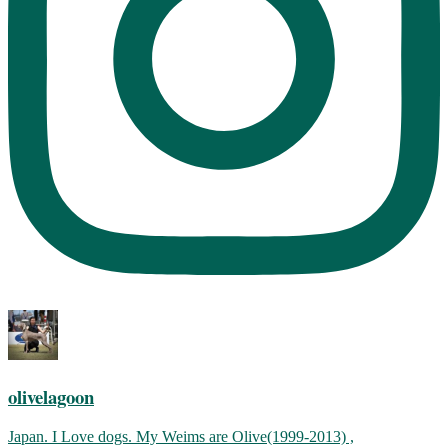
olivelagoon
Japan. I Love dogs. My Weims are Olive(1999-2013) ,