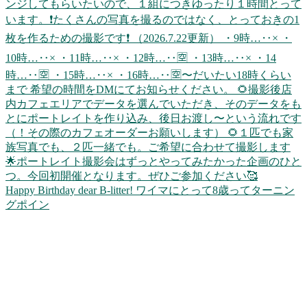
Happy Birthday dear B-litter! ワイマにとって8歳ってターニン
グポイン