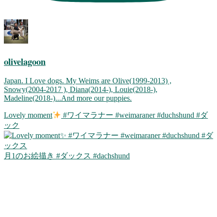
olivelagoon
Japan. I Love dogs. My Weims are Olive(1999-2013) ,
Snowy(2004-2017 ), Diana(2014-), Louie(2018-),
Madeline(2018-)...And more our puppies.
Lovely moment
#ワイマラナー #weimaraner #duchshund #ダ
ック
月1のお絵描き #ダックス #dachshund