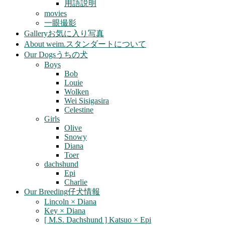
用語説明
movies
一眼撮影
Gallery
お気に入り写真
About weim.
スタンダートについて
Our Dogs
うちの犬
Boys
Bob
Louie
Wolken
Wei Sisigasira
Celestine
Girls
Olive
Snowy
Diana
Toer
dachshund
Epi
Charlie
Our Breeding
仔犬情報
Lincoln × Diana
Key × Diana
[ M.S. Dachshund ] Katsuo × Epi