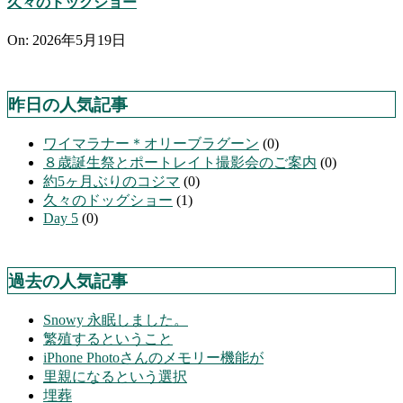
久々のドッグショー
On:
2026年5月19日
昨日の人気記事
ワイマラナー＊オリーブラグーン
(0)
８歳誕生祭とポートレイト撮影会のご案内
(0)
約5ヶ月ぶりのコジマ
(0)
久々のドッグショー
(1)
Day 5
(0)
過去の人気記事
Snowy 永眠しました。
繁殖するということ
iPhone Photoさんのメモリー機能が
里親になるという選択
埋葬