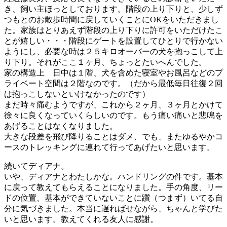
き、飼い主ほっとしております。階段の上り下りと、少しず
つもとのお散歩時間に戻していくことにOKをいただきまし
た。家族はとりあえず階段の上り下りに許可をいただけたこ
とが嬉しい・・・階段にゲートを設置してひとりで行かない
ようにし、必要な時は２５キロオーバーの犬を抱っこして上
り下り。それがここ１ヶ月、ちょっとたいへんでした。
家の構造上 日中は１階、犬を含めた寝室やお風呂などのプ
ライベート空間は２階なのです。（だから最低毎日往復２回
は抱っこしないといけなかったのです）
まだ時々痛むようですが、これから２ヶ月、３ヶ月とかけて
徐々に良くなっていくらしいのです。もう痛い痛いと悲鳴を
あげることはなくなりました。
大きな段差を飛び降りることはダメ、でも、またゆるやかコ
ースのトレッキングに連れて行ってあげたいと思います。
続いてディアナ。
いや、ディアナとわたしかな。ハンドリングの件です。基本
に戻って教えてもらえることになりました。手の角度、リー
ドの位置、基本ができていないことに躓（つまず）いてる自
分に気づきました。本当に遅ればせながら、ちゃんと学びた
いと思います。教えてくれる友人に感謝。