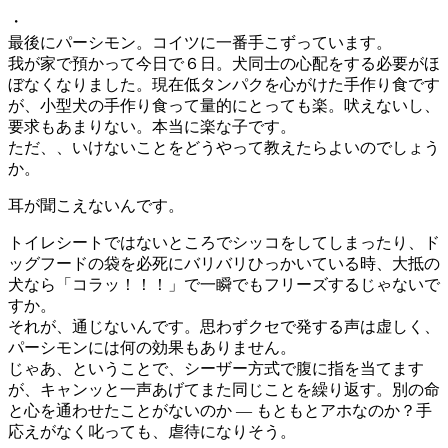
・
最後にパーシモン。コイツに一番手こずっています。
我が家で預かって今日で６日。犬同士の心配をする必要がほ
ぼなくなりました。現在低タンパクを心がけた手作り食です
が、小型犬の手作り食って量的にとっても楽。吠えないし、
要求もあまりない。本当に楽な子です。
ただ、、いけないことをどうやって教えたらよいのでしょう
か。
耳が聞こえないんです。
トイレシートではないところでシッコをしてしまったり、ド
ッグフードの袋を必死にバリバリひっかいている時、大抵の
犬なら「コラッ！！！」で一瞬でもフリーズするじゃないで
すか。
それが、通じないんです。思わずクセで発する声は虚しく、
パーシモンには何の効果もありません。
じゃあ、ということで、シーザー方式で腹に指を当てます
が、キャンッと一声あげてまた同じことを繰り返す。別の命
と心を通わせたことがないのか — もともとアホなのか？手
応えがなく叱っても、虐待になりそう。