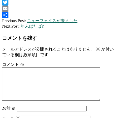
Facebook
Twitter
Email
2015-
Previous Post:
ニューフェイスが来ました
共
12-
Next Post:
年末ばたばた
有
21
コメントを残す
メールアドレスが公開されることはありません。
※
が付い
ている欄は必須項目です
コメント
※
名前
※