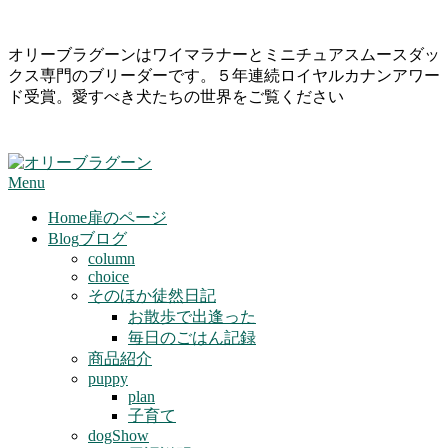
Skip
オリーブラグーンはワイマラナーとミニチュアスムースダッ
to
クス専門のブリーダーです。５年連続ロイヤルカナンアワー
content
ド受賞。愛すべき犬たちの世界をご覧ください
Primary
Menu
Navigation
Menu
Home
扉のページ
Blog
ブログ
column
choice
そのほか徒然日記
お散歩で出逢った
毎日のごはん記録
商品紹介
puppy
plan
子育て
dogShow