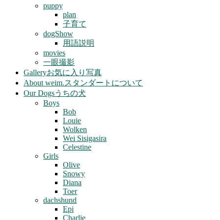
puppy
plan
子育て
dogShow
用語説明
movies
一眼撮影
Gallery
お気に入り写真
About weim.
スタンダートについて
Our Dogs
うちの犬
Boys
Bob
Louie
Wolken
Wei Sisigasira
Celestine
Girls
Olive
Snowy
Diana
Toer
dachshund
Epi
Charlie