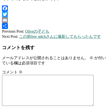
Facebook
Twitter
Email
2013-
Previous Post:
Oliveの子ども
共
09-
Next Post:
この前free stitchさんに撮影してもらったんです
有
27
コメントを残す
メールアドレスが公開されることはありません。
※
が付い
ている欄は必須項目です
コメント
※