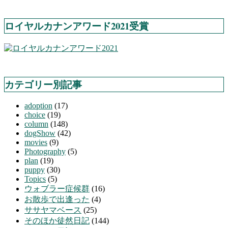
ロイヤルカナンアワード2021受賞
カテゴリー別記事
adoption
(17)
choice
(19)
column
(148)
dogShow
(42)
movies
(9)
Photography
(5)
plan
(19)
puppy
(30)
Topics
(5)
ウォブラー症候群
(16)
お散歩で出逢った
(4)
ササヤマベース
(25)
そのほか徒然日記
(144)