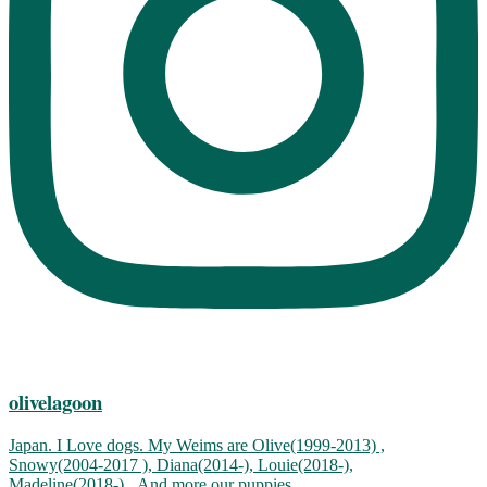
olivelagoon
Japan. I Love dogs. My Weims are Olive(1999-2013) ,
Snowy(2004-2017 ), Diana(2014-), Louie(2018-),
Madeline(2018-)...And more our puppies.