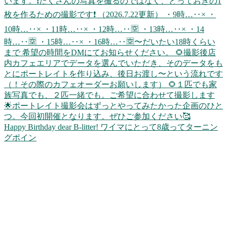
Happy Birthday dear B-litter! ワイマにとって8歳ってターニン
グポイン