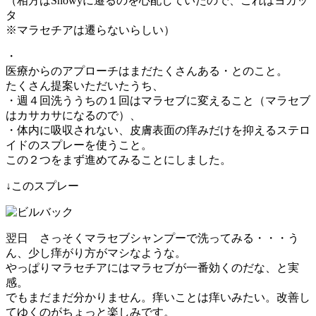
（相方はSnowyに遷るのを心配していたので、これはヨカッ
タ
※マラセチアは遷らないらしい）
・
医療からのアプローチはまだたくさんある・とのこと。
たくさん提案いただいたうち、
・週４回洗ううちの１回はマラセブに変えること（マラセブ
はカサカサになるので）、
・体内に吸収されない、皮膚表面の痒みだけを抑えるステロ
イドのスプレーを使うこと。
この２つをまず進めてみることにしました。
↓このスプレー
翌日 さっそくマラセブシャンプーで洗ってみる・・・う
ん、少し痒がり方がマシなような。
やっぱりマラセチアにはマラセブが一番効くのだな、と実
感。
でもまだまだ分かりません。痒いことは痒いみたい。改善し
てゆくのがちょっと楽しみです。