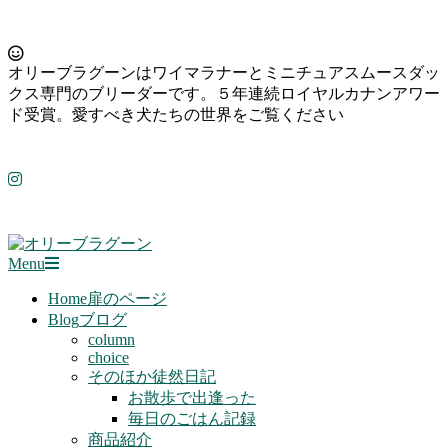
Skip
to
オリーブラグーンはワイマラナーとミニチュアスムースダッ
content
クス専門のブリーダーです。５年連続ロイヤルカナンアワー
ド受賞。愛すべき犬たちの世界をご覧ください
Primary
Menu
Navigation
Menu
Home
扉のページ
Blog
ブログ
column
choice
そのほか徒然日記
お散歩で出逢った
毎日のごはん記録
商品紹介