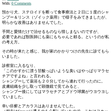
With:
0 Comments
預かり犬、ステロイドを断って食事療法と２日に１度のシャ
ンプー＆リンス（ゾイック薬用）で様子をみてきましたが、
明らかな改善はありませんでした。
手間と愛情だけで治せるものなら惜しまないのですが、
必要であれば獣医師にも薬にもちゃんと頼る。というのが私
の考え方。
その時が来たと感じ、我が家のかかりつけの先生に診てもら
いました。
診察室に入るなり、
「このかすかに漂う甘酸っぱいような臭いはやっぱりマラセ
チアですよね」と言われる。
シャンプーして薬浴も２０分してから連れて行ったのに。
皮膚組織を少し取って顕微鏡で見てみると、
シャンプー後にしてはマラセチアとブドウ球菌がウヨウヨし
ていました。
幸い疥癬とアカラスはありませんでした。