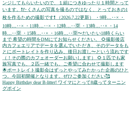
Happy Birthday dear B-litter! ワイマにとって8歳ってターニン
グポイン