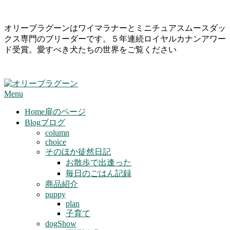
Skip
オリーブラグーンはワイマラナーとミニチュアスムースダッ
to
クス専門のブリーダーです。５年連続ロイヤルカナンアワー
content
ド受賞。愛すべき犬たちの世界をご覧ください
Primary
Menu
Navigation
Menu
Home
扉のページ
Blog
ブログ
column
choice
そのほか徒然日記
お散歩で出逢った
毎日のごはん記録
商品紹介
puppy
plan
子育て
dogShow