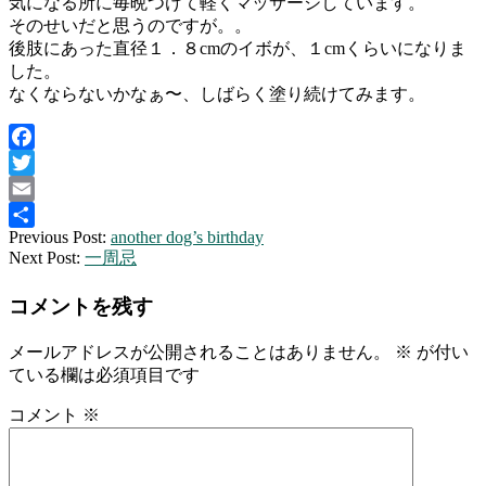
気になる所に毎晩つけて軽くマッサージしています。
そのせいだと思うのですが。。
後肢にあった直径１．８cmのイボが、１cmくらいになりま
した。
なくならないかなぁ〜、しばらく塗り続けてみます。
Facebook
Twitter
Email
2014-
Previous Post:
another dog’s birthday
共
01-
Next Post:
一周忌
有
30
コメントを残す
メールアドレスが公開されることはありません。
※
が付い
ている欄は必須項目です
コメント
※