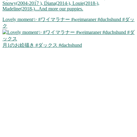
Snowy(2004-2017 ), Diana(2014-), Louie(2018-),
Madeline(2018-)...And more our puppies.
Lovely moment✨ #ワイマラナー #weimaraner #duchshund #ダッ
ク
月1のお絵描き #ダックス #dachshund