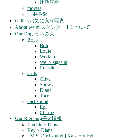
用語説明
movies
一眼撮影
Gallery
お気に入り写真
About weim.
スタンダートについて
Our Dogs
うちの犬
Boys
Bob
Louie
Wolken
Wei Sisigasira
Celestine
Girls
Olive
Snowy
Diana
Toer
dachshund
Epi
Charlie
Our Breeding
仔犬情報
Lincoln × Diana
Key × Diana
[ M.S. Dachshund ] Katsuo × Epi