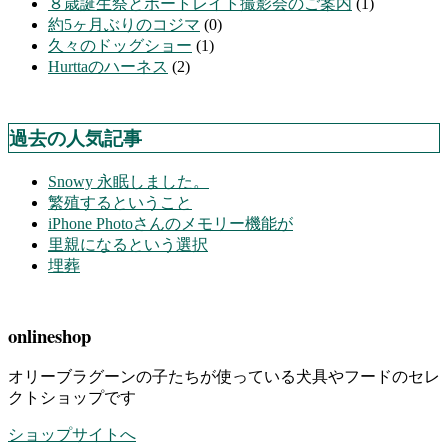
８歳誕生祭とポートレイト撮影会のご案内
(1)
約5ヶ月ぶりのコジマ
(0)
久々のドッグショー
(1)
Hurttaのハーネス
(2)
過去の人気記事
Snowy 永眠しました。
繁殖するということ
iPhone Photoさんのメモリー機能が
里親になるという選択
埋葬
onlineshop
オリーブラグーンの子たちが使っている犬具やフードのセレ
クトショップです
ショップサイトへ