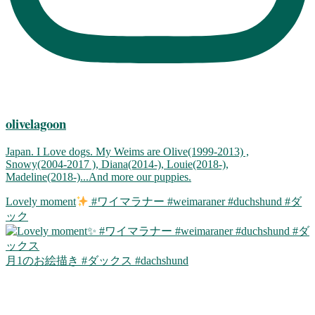
olivelagoon
Japan. I Love dogs. My Weims are Olive(1999-2013) ,
Snowy(2004-2017 ), Diana(2014-), Louie(2018-),
Madeline(2018-)...And more our puppies.
Lovely moment
#ワイマラナー #weimaraner #duchshund #ダ
ック
月1のお絵描き #ダックス #dachshund