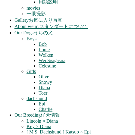
用語説明
movies
一眼撮影
Gallery
お気に入り写真
About weim.
スタンダートについて
Our Dogs
うちの犬
Boys
Bob
Louie
Wolken
Wei Sisigasira
Celestine
Girls
Olive
Snowy
Diana
Toer
dachshund
Epi
Charlie
Our Breeding
仔犬情報
Lincoln × Diana
Key × Diana
[ M.S. Dachshund ] Katsuo × Epi