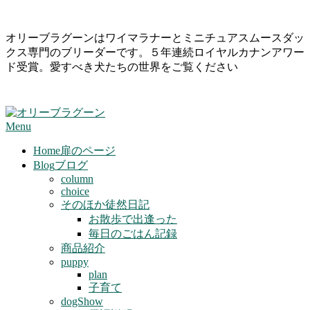
Skip
オリーブラグーンはワイマラナーとミニチュアスムースダッ
to
クス専門のブリーダーです。５年連続ロイヤルカナンアワー
content
ド受賞。愛すべき犬たちの世界をご覧ください
Primary
Menu
Navigation
Menu
Home
扉のページ
Blog
ブログ
column
choice
そのほか徒然日記
お散歩で出逢った
毎日のごはん記録
商品紹介
puppy
plan
子育て
dogShow