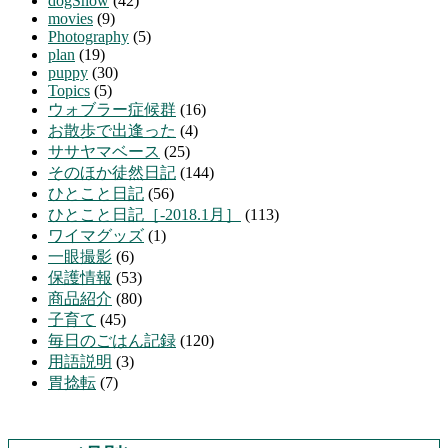
dogShow
(42)
movies
(9)
Photography
(5)
plan
(19)
puppy
(30)
Topics
(5)
ウォブラー症候群
(16)
お散歩で出逢った
(4)
ササヤマベース
(25)
そのほか徒然日記
(144)
ひとこと日記
(56)
ひとこと日記［-2018.1月］
(113)
ワイマグッズ
(1)
一眼撮影
(6)
保護情報
(53)
商品紹介
(80)
子育て
(45)
毎日のごはん記録
(120)
用語説明
(3)
胃捻転
(7)