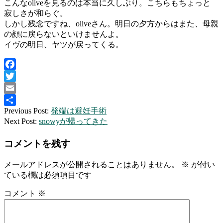
こんなoliveを見るのは本当に久しぶり。こちらもちょっと
寂しさが和らぐ。
しかし残念ですね、oliveさん。明日の夕方からはまた、母親
の顔に戻らないといけませんよ。
イヴの明日、ヤツが戻ってくる。
Facebook
Twitter
Email
2010-
Previous Post:
発端は避妊手術
共
12-
Next Post:
snowyが帰ってきた
有
23
コメントを残す
メールアドレスが公開されることはありません。
※
が付い
ている欄は必須項目です
コメント
※