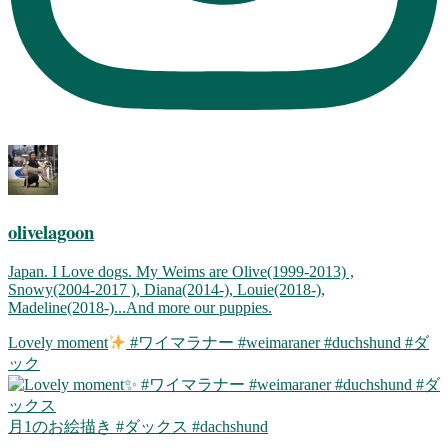
olivelagoon
Japan. I Love dogs. My Weims are Olive(1999-2013) ,
Snowy(2004-2017 ), Diana(2014-), Louie(2018-),
Madeline(2018-)...And more our puppies.
Lovely moment
#ワイマラナー #weimaraner #duchshund #ダ
ック
月1のお絵描き #ダックス #dachshund