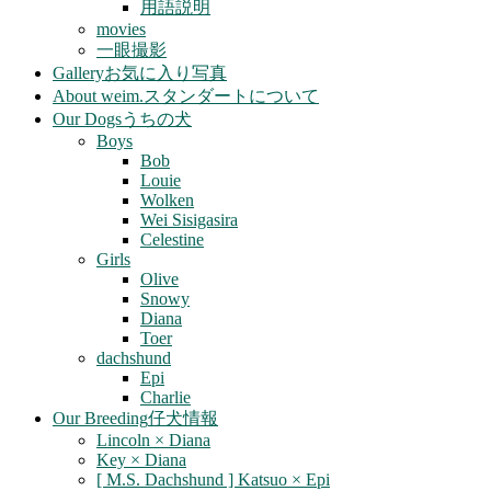
用語説明
movies
一眼撮影
Gallery
お気に入り写真
About weim.
スタンダートについて
Our Dogs
うちの犬
Boys
Bob
Louie
Wolken
Wei Sisigasira
Celestine
Girls
Olive
Snowy
Diana
Toer
dachshund
Epi
Charlie
Our Breeding
仔犬情報
Lincoln × Diana
Key × Diana
[ M.S. Dachshund ] Katsuo × Epi