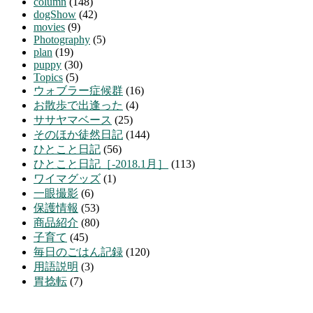
column
(148)
dogShow
(42)
movies
(9)
Photography
(5)
plan
(19)
puppy
(30)
Topics
(5)
ウォブラー症候群
(16)
お散歩で出逢った
(4)
ササヤマベース
(25)
そのほか徒然日記
(144)
ひとこと日記
(56)
ひとこと日記［-2018.1月］
(113)
ワイマグッズ
(1)
一眼撮影
(6)
保護情報
(53)
商品紹介
(80)
子育て
(45)
毎日のごはん記録
(120)
用語説明
(3)
胃捻転
(7)