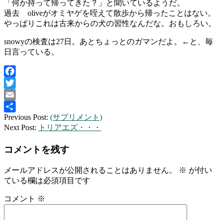
「何か持って帰ってきた？」と聞いているようだ。
過去 oliveがオミヤゲを咥えて散歩から帰ったことはない。
やっぱりこれは古来からの犬の習性なんだな。おもしろい。
snowyの検査は27日。あとちょっとのガマンだよ。←と、毎
日言っている。
Facebook
Twitter
Email
2011-
Previous Post:
(サプリメント)
共
01-
Next Post:
トリアエズ・・・
有
24
コメントを残す
メールアドレスが公開されることはありません。
※
が付い
ている欄は必須項目です
コメント
※