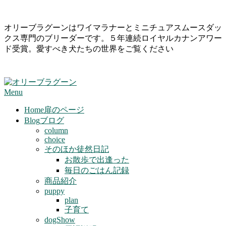
Skip
オリーブラグーンはワイマラナーとミニチュアスムースダッ
to
クス専門のブリーダーです。５年連続ロイヤルカナンアワー
content
ド受賞。愛すべき犬たちの世界をご覧ください
Primary
Menu
Navigation
Menu
Home
扉のページ
Blog
ブログ
column
choice
そのほか徒然日記
お散歩で出逢った
毎日のごはん記録
商品紹介
puppy
plan
子育て
dogShow