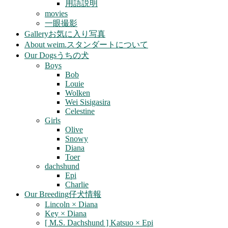
用語説明
movies
一眼撮影
Gallery
お気に入り写真
About weim.
スタンダートについて
Our Dogs
うちの犬
Boys
Bob
Louie
Wolken
Wei Sisigasira
Celestine
Girls
Olive
Snowy
Diana
Toer
dachshund
Epi
Charlie
Our Breeding
仔犬情報
Lincoln × Diana
Key × Diana
[ M.S. Dachshund ] Katsuo × Epi