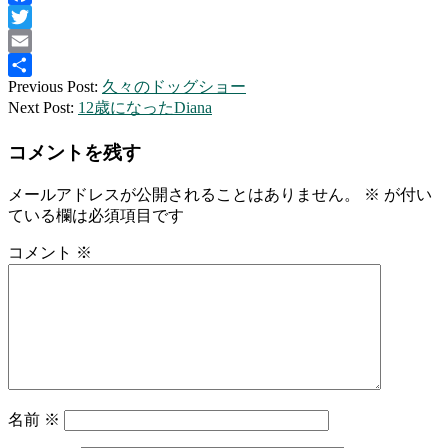
Facebook
Twitter
Email
2026-
Previous Post:
久々のドッグショー
共
06-
Next Post:
12歳になったDiana
有
16
コメントを残す
メールアドレスが公開されることはありません。
※
が付い
ている欄は必須項目です
コメント
※
名前
※