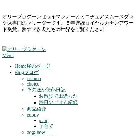
Skip
オリーブラグーンはワイマラナーとミニチュアスムースダッ
to
クス専門のブリーダーです。５年連続ロイヤルカナンアワー
content
ド受賞。愛すべき犬たちの世界をご覧ください
Primary
Menu
Navigation
Menu
Home
扉のページ
Blog
ブログ
column
choice
そのほか徒然日記
お散歩で出逢った
毎日のごはん記録
商品紹介
puppy
plan
子育て
dogShow