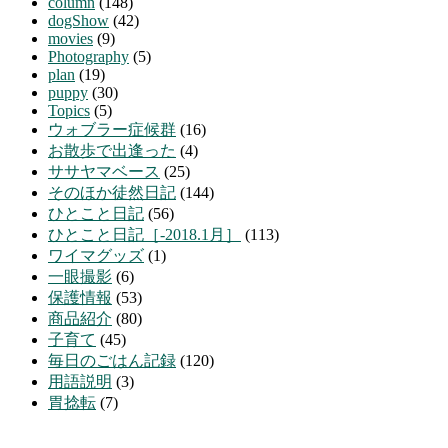
column
(148)
dogShow
(42)
movies
(9)
Photography
(5)
plan
(19)
puppy
(30)
Topics
(5)
ウォブラー症候群
(16)
お散歩で出逢った
(4)
ササヤマベース
(25)
そのほか徒然日記
(144)
ひとこと日記
(56)
ひとこと日記［-2018.1月］
(113)
ワイマグッズ
(1)
一眼撮影
(6)
保護情報
(53)
商品紹介
(80)
子育て
(45)
毎日のごはん記録
(120)
用語説明
(3)
胃捻転
(7)