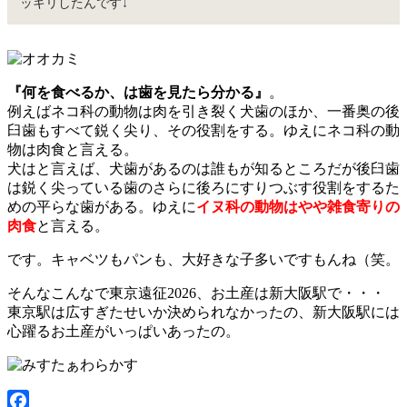
ッキリしたんです↓
『何を食べるか、は歯を見たら分かる』
。
例えばネコ科の動物は肉を引き裂く犬歯のほか、一番奥の後
臼歯もすべて鋭く尖り、その役割をする。ゆえにネコ科の動
物は肉食と言える。
犬はと言えば、犬歯があるのは誰もが知るところだが後臼歯
は鋭く尖っている歯のさらに後ろにすりつぶす役割をするた
めの平らな歯がある。ゆえに
イヌ科の動物はやや雑食寄りの
肉食
と言える。
です。キャベツもパンも、大好きな子多いですもんね（笑。
そんなこんなで東京遠征2026、お土産は新大阪駅で・・・
東京駅は広すぎたせいか決められなかったの、新大阪駅には
心躍るお土産がいっぱいあったの。