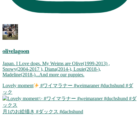
olivelagoon
Japan. I Love dogs. My Weims are Olive(1999-2013) ,
Snowy(2004-2017 ), Diana(2014-), Louie(2018-),
Madeline(2018-)...And more our puppies.
Lovely moment
#ワイマラナー #weimaraner #duchshund #ダ
ック
月1のお絵描き #ダックス #dachshund