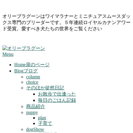
Skip
オリーブラグーンはワイマラナーとミニチュアスムースダッ
to
クス専門のブリーダーです。５年連続ロイヤルカナンアワー
content
ド受賞。愛すべき犬たちの世界をご覧ください
Primary
Menu
Navigation
Menu
Home
扉のページ
Blog
ブログ
column
choice
そのほか徒然日記
お散歩で出逢った
毎日のごはん記録
商品紹介
puppy
plan
子育て
dogShow