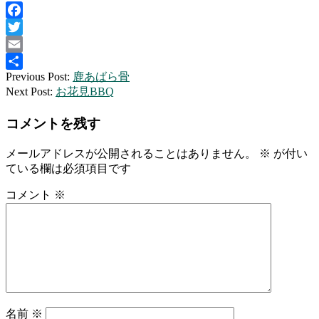
Facebook
Twitter
Email
2019-
Previous Post:
鹿あばら骨
共
04-
Next Post:
お花見BBQ
有
02
コメントを残す
メールアドレスが公開されることはありません。
※
が付い
ている欄は必須項目です
コメント
※
名前
※