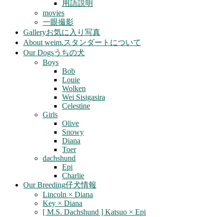
用語説明
movies
一眼撮影
Gallery
お気に入り写真
About weim.
スタンダートについて
Our Dogs
うちの犬
Boys
Bob
Louie
Wolken
Wei Sisigasira
Celestine
Girls
Olive
Snowy
Diana
Toer
dachshund
Epi
Charlie
Our Breeding
仔犬情報
Lincoln × Diana
Key × Diana
[ M.S. Dachshund ] Katsuo × Epi