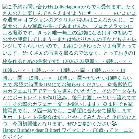
Happy Birthday dear B-litter! ワイマにとって8歳ってターニン
グポイン