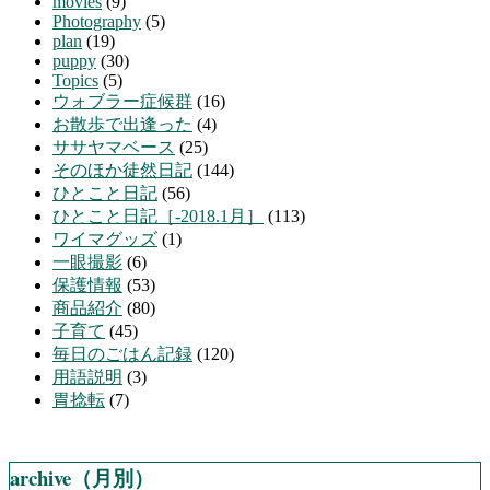
movies
(9)
Photography
(5)
plan
(19)
puppy
(30)
Topics
(5)
ウォブラー症候群
(16)
お散歩で出逢った
(4)
ササヤマベース
(25)
そのほか徒然日記
(144)
ひとこと日記
(56)
ひとこと日記［-2018.1月］
(113)
ワイマグッズ
(1)
一眼撮影
(6)
保護情報
(53)
商品紹介
(80)
子育て
(45)
毎日のごはん記録
(120)
用語説明
(3)
胃捻転
(7)
archive（月別）