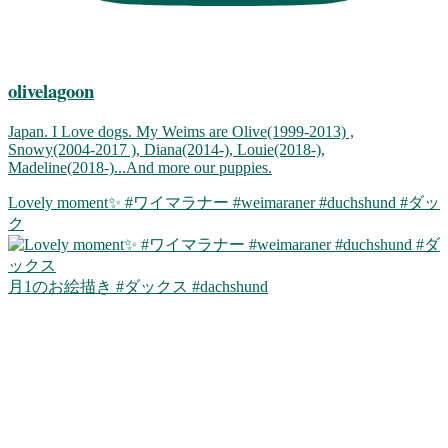
olivelagoon
Japan. I Love dogs. My Weims are Olive(1999-2013) ,
Snowy(2004-2017 ), Diana(2014-), Louie(2018-),
Madeline(2018-)...And more our puppies.
Lovely moment✨ #ワイマラナー #weimaraner #duchshund #ダッ
ク
月1のお絵描き #ダックス #dachshund