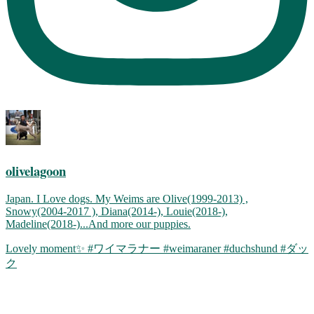
olivelagoon
Japan. I Love dogs. My Weims are Olive(1999-2013) ,
Snowy(2004-2017 ), Diana(2014-), Louie(2018-),
Madeline(2018-)...And more our puppies.
Lovely moment✨ #ワイマラナー #weimaraner #duchshund #ダッ
ク