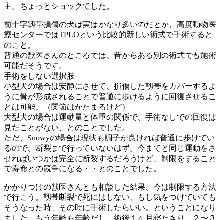
主。ちょっとショックでした。
前十字靱帯損傷の犬は実はかなり多いのだとか。高度動物医
療センターではTPLOという比較的新しい術式で手術すると
のこと。
普通の獣医さんのところでは、昔からある別の術式でも施術
可能だそうです。
手術をしない選択肢—
小型犬の場合は安静にさせて、損傷した靱帯をカバーするよ
うに骨が形成されることで普通に歩けるように回復させるこ
とは可能。（関節はかたまるけど）
大型犬の場合は運動量と体重の関係で、手術なしでの回復は
見たことがない、とのことでした。
ただ、Snowyの場合は現状も調子が良ければ普通に歩けてい
るので、断裂まで行っていないはず。今までと同じ運動をさ
せればいつかは完全に断裂するだろうけど、制限をすること
で寿命との競争になる・・とのことでした。
かかりつけの獣医さんとも相談した結果、今は制限する方法
で行こう。靱帯断裂で死にはしない、もし気をつけていても
そうなった時、その時に手術したらいい。ということになり
ました。もう年齢も年齢だし、術後１ヶ月寝たきり、２〜３