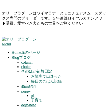
Skip
オリーブラグーンはワイマラナーとミニチュアスムースダッ
to
クス専門のブリーダーです。５年連続ロイヤルカナンアワー
content
ド受賞。愛すべき犬たちの世界をご覧ください
Primary
Menu
Navigation
Menu
Home
扉のページ
Blog
ブログ
column
choice
そのほか徒然日記
お散歩で出逢った
毎日のごはん記録
商品紹介
puppy
plan
子育て
dogShow