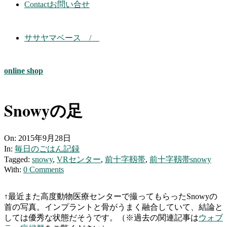
Contact
お問い合せ
ササヤマベース /
online shop
Snowyの足
On:
2015年9月28日
In:
毎日のごはん記録
Tagged:
snowy
,
VRセンター
,
前十字靱帯
,
前十字靱帯snowy
With:
0 Comments
↑最近また高度動物医療センターで撮ってもらったSnowyの
首の写真。インプラントと骨がうまく融合していて、結論と
しては優秀な状態だそうです。（※過去の関連記事は
ウォブ