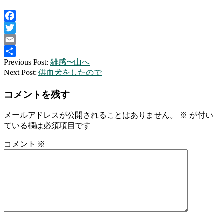
Facebook
Twitter
Email
2015-
Previous Post:
雑感〜山へ
共
09-
Next Post:
供血犬をしたので
有
28
コメントを残す
メールアドレスが公開されることはありません。
※
が付い
ている欄は必須項目です
コメント
※