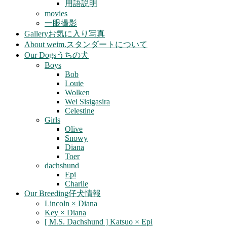
用語説明
movies
一眼撮影
Gallery
お気に入り写真
About weim.
スタンダートについて
Our Dogs
うちの犬
Boys
Bob
Louie
Wolken
Wei Sisigasira
Celestine
Girls
Olive
Snowy
Diana
Toer
dachshund
Epi
Charlie
Our Breeding
仔犬情報
Lincoln × Diana
Key × Diana
[ M.S. Dachshund ] Katsuo × Epi