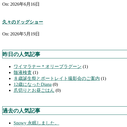
On:
2026年6月16日
久々のドッグショー
On:
2026年5月19日
昨日の人気記事
ワイマラナー＊オリーブラグーン
(1)
髄液検査
(1)
８歳誕生祭とポートレイト撮影会のご案内
(1)
12歳になったDiana
(0)
爪切りとお昼ごはん
(0)
過去の人気記事
Snowy 永眠しました。