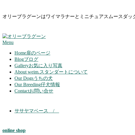
Skip
オリーブラグーンはワイマラナーとミニチュアスムースダッ
to
content
Primary
Menu
Navigation
Menu
Home
扉のページ
Blog
ブログ
Gallery
お気に入り写真
About weim.
スタンダートについて
Our Dogs
うちの犬
Our Breeding
仔犬情報
Contact
お問い合せ
ササヤマベース /
online shop