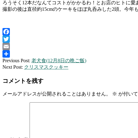
ろうそく12本だなんてコストがかかるわ！とお店のヒトに愛
撮影の後は直径約15cmのケーキをほぼ丸呑みした2頭。今年
Facebook
Twitter
Email
2011-
Previous Post:
老犬食(12月8日の晩ご飯)
共
12-
Next Post:
クリスマスクッキー
有
10
コメントを残す
メールアドレスが公開されることはありません。
※
が付いて