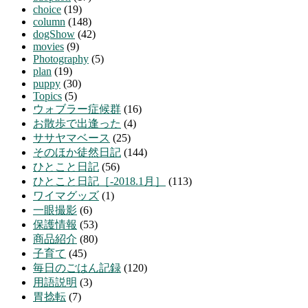
choice
(19)
column
(148)
dogShow
(42)
movies
(9)
Photography
(5)
plan
(19)
puppy
(30)
Topics
(5)
ウォブラー症候群
(16)
お散歩で出逢った
(4)
ササヤマベース
(25)
そのほか徒然日記
(144)
ひとこと日記
(56)
ひとこと日記［-2018.1月］
(113)
ワイマグッズ
(1)
一眼撮影
(6)
保護情報
(53)
商品紹介
(80)
子育て
(45)
毎日のごはん記録
(120)
用語説明
(3)
胃捻転
(7)