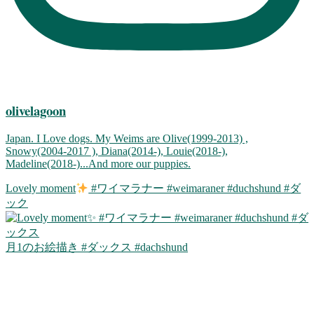
olivelagoon
Japan. I Love dogs. My Weims are Olive(1999-2013) ,
Snowy(2004-2017 ), Diana(2014-), Louie(2018-),
Madeline(2018-)...And more our puppies.
Lovely moment
#ワイマラナー #weimaraner #duchshund #ダ
ック
月1のお絵描き #ダックス #dachshund