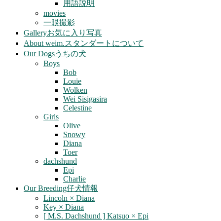
用語説明
movies
一眼撮影
Gallery
お気に入り写真
About weim.
スタンダートについて
Our Dogs
うちの犬
Boys
Bob
Louie
Wolken
Wei Sisigasira
Celestine
Girls
Olive
Snowy
Diana
Toer
dachshund
Epi
Charlie
Our Breeding
仔犬情報
Lincoln × Diana
Key × Diana
[ M.S. Dachshund ] Katsuo × Epi