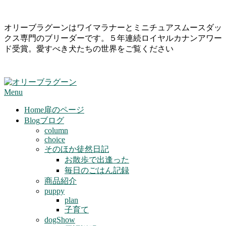
Skip
オリーブラグーンはワイマラナーとミニチュアスムースダッ
to
クス専門のブリーダーです。５年連続ロイヤルカナンアワー
content
ド受賞。愛すべき犬たちの世界をご覧ください
Primary
Menu
Navigation
Menu
Home
扉のページ
Blog
ブログ
column
choice
そのほか徒然日記
お散歩で出逢った
毎日のごはん記録
商品紹介
puppy
plan
子育て
dogShow