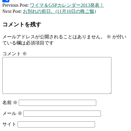
2012-
Previous Post:
ワイマ＆GSPカレンダー2013発表！
共
10-
Next Post:
お別れの前日。(11月10日の晩ご飯)
有
29
コメントを残す
メールアドレスが公開されることはありません。
※
が付い
ている欄は必須項目です
コメント
※
名前
※
メール
※
サイト