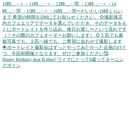
Happy Birthday dear B-litter! ワイマにとって8歳ってターニン
グポイン