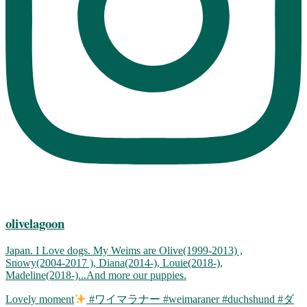
olivelagoon
Japan. I Love dogs. My Weims are Olive(1999-2013) ,
Snowy(2004-2017 ), Diana(2014-), Louie(2018-),
Madeline(2018-)...And more our puppies.
Lovely moment
#ワイマラナー #weimaraner #duchshund #ダ