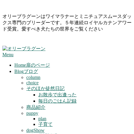
Skip
オリーブラグーンはワイマラナーとミニチュアスムースダッ
to
クス専門のブリーダーです。５年連続ロイヤルカナンアワー
content
ド受賞。愛すべき犬たちの世界をご覧ください
Primary
Menu
Navigation
Menu
Home
扉のページ
Blog
ブログ
column
choice
そのほか徒然日記
お散歩で出逢った
毎日のごはん記録
商品紹介
puppy
plan
子育て
dogShow