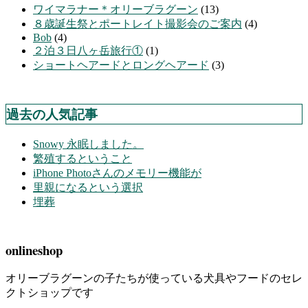
ワイマラナー＊オリーブラグーン
(13)
８歳誕生祭とポートレイト撮影会のご案内
(4)
Bob
(4)
２泊３日八ヶ岳旅行①
(1)
ショートヘアードとロングヘアード
(3)
過去の人気記事
Snowy 永眠しました。
繁殖するということ
iPhone Photoさんのメモリー機能が
里親になるという選択
埋葬
onlineshop
オリーブラグーンの子たちが使っている犬具やフードのセレ
クトショップです