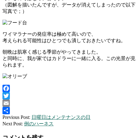
（図解を描いたんですが、データが消えてしまったので以下
写真で；）
ワイマラナーの発症率は極めて高いので、
考えられる可能性はひとつでも潰しておきたいですね。
朝晩は肌寒く感じる季節がやってきました。
と同時に、我が家ではカドラーに一緒に入る。この光景が見
られます。
Facebook
Twitter
Email
2012-
Previous Post:
日曜日はメンテナンスの日
共
10-
Next Post:
例のハーネス
有
07
コメントを残す