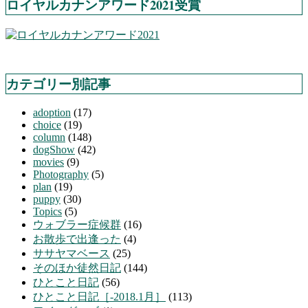
ロイヤルカナンアワード2021受賞
カテゴリー別記事
adoption
(17)
choice
(19)
column
(148)
dogShow
(42)
movies
(9)
Photography
(5)
plan
(19)
puppy
(30)
Topics
(5)
ウォブラー症候群
(16)
お散歩で出逢った
(4)
ササヤマベース
(25)
そのほか徒然日記
(144)
ひとこと日記
(56)
ひとこと日記［-2018.1月］
(113)