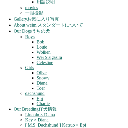
用語説明
movies
一眼撮影
Gallery
お気に入り写真
About weim.
スタンダートについて
Our Dogs
うちの犬
Boys
Bob
Louie
Wolken
Wei Sisigasira
Celestine
Girls
Olive
Snowy
Diana
Toer
dachshund
Epi
Charlie
Our Breeding
仔犬情報
Lincoln × Diana
Key × Diana
[ M.S. Dachshund ] Katsuo × Epi