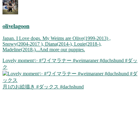
olivelagoon
Japan. I Love dogs. My Weims are Olive(1999-2013) ,
Snowy(2004-2017 ), Diana(2014-), Louie(2018-),
Madeline(2018-)...And more our puppies.
Lovely moment✨ #ワイマラナー #weimaraner #duchshund #ダッ
ク
月1のお絵描き #ダックス #dachshund