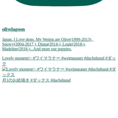
olivelagoon
Japan. I Love dogs. My Weims are Olive(1999-2013) ,
Snowy(2004-2017 ), Diana(2014-), Louie(2018-),
Madeline(2018-)...And more our puppies.
Lovely moment✨ #ワイマラナー #weimaraner #duchshund #ダッ
ク
月1のお絵描き #ダックス #dachshund