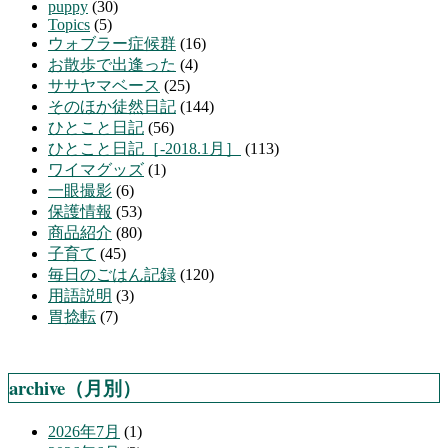
puppy
(30)
Topics
(5)
ウォブラー症候群
(16)
お散歩で出逢った
(4)
ササヤマベース
(25)
そのほか徒然日記
(144)
ひとこと日記
(56)
ひとこと日記［-2018.1月］
(113)
ワイマグッズ
(1)
一眼撮影
(6)
保護情報
(53)
商品紹介
(80)
子育て
(45)
毎日のごはん記録
(120)
用語説明
(3)
胃捻転
(7)
archive（月別）
2026年7月
(1)