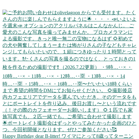
Happy Birthday dear B-litter! ワイマにとって8歳ってターニン