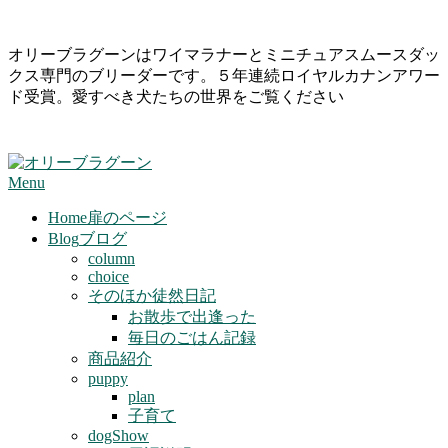
Skip
オリーブラグーンはワイマラナーとミニチュアスムースダッ
to
クス専門のブリーダーです。５年連続ロイヤルカナンアワー
content
ド受賞。愛すべき犬たちの世界をご覧ください
Primary
Menu
Navigation
Menu
Home
扉のページ
Blog
ブログ
column
choice
そのほか徒然日記
お散歩で出逢った
毎日のごはん記録
商品紹介
puppy
plan
子育て
dogShow