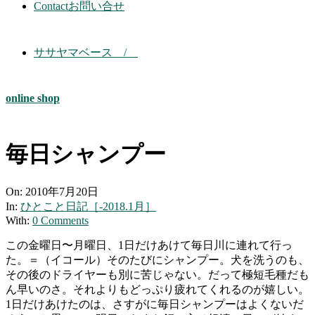
Contact
お問い合せ
ササヤマベース /
online shop
毎日シャンプー
On:
2010年7月20日
In:
ひとこと日記［-2018.1月］
With:
0 Comments
この金曜日〜月曜日、1日だけあけて毎日川に連れて行っ
た。＝（イコール）そのたびにシャンプー。犬を洗うのも、
その後のドライヤーも別に苦じゃない。だって極短毛種だも
ん早いのさ。それよりもどっぷり疲れてくれるのが嬉しい。
1日だけあけたのは、さすがに毎日シャンプーはよくないだ