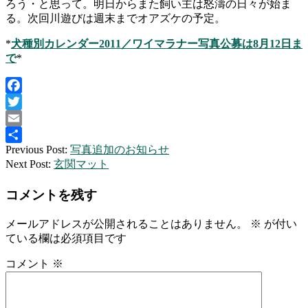
ろう・と思って。明日からまた飼い主は怒濤の日々が始ま
る。次回川遊びは週末までオアズケの予定。
*
犬種別カレンダー2011／ワイマラナー写真公募は8月12日ま
で
*
Facebook
Twitter
Email
2010-
Previous Post:
写真追加のお知らせ
共
07-
Next Post:
玄関マット
有
20
コメントを残す
メールアドレスが公開されることはありません。
※
が付い
ている欄は必須項目です
コメント
※