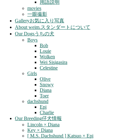
用語説明
movies
一眼撮影
Gallery
お気に入り写真
About weim.
スタンダートについて
Our Dogs
うちの犬
Boys
Bob
Louie
Wolken
Wei Sisigasira
Celestine
Girls
Olive
Snowy
Diana
Toer
dachshund
Epi
Charlie
Our Breeding
仔犬情報
Lincoln × Diana
Key × Diana
[ M.S. Dachshund ] Katsuo × Epi