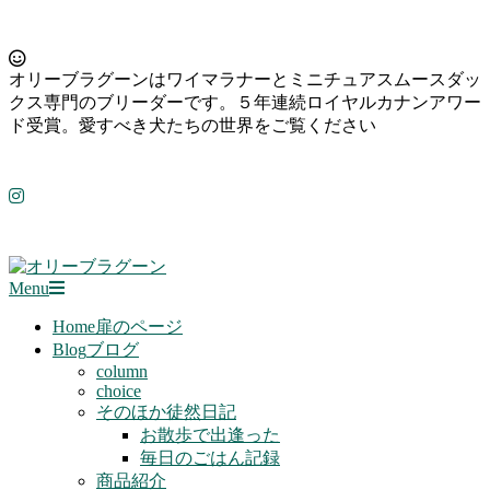
Skip
to
オリーブラグーンはワイマラナーとミニチュアスムースダッ
content
クス専門のブリーダーです。５年連続ロイヤルカナンアワー
ド受賞。愛すべき犬たちの世界をご覧ください
Primary
Menu
Navigation
Menu
Home
扉のページ
Blog
ブログ
column
choice
そのほか徒然日記
お散歩で出逢った
毎日のごはん記録
商品紹介