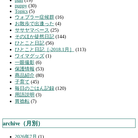
plan
(19)
puppy
(30)
Topics
(5)
ウォブラー症候群
(16)
お散歩で出逢った
(4)
ササヤマベース
(25)
そのほか徒然日記
(144)
ひとこと日記
(56)
ひとこと日記［-2018.1月］
(113)
ワイマグッズ
(1)
一眼撮影
(6)
保護情報
(53)
商品紹介
(80)
子育て
(45)
毎日のごはん記録
(120)
用語説明
(3)
胃捻転
(7)
archive（月別）
2026年7月
(1)