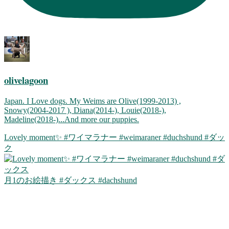
olivelagoon
Japan. I Love dogs. My Weims are Olive(1999-2013) ,
Snowy(2004-2017 ), Diana(2014-), Louie(2018-),
Madeline(2018-)...And more our puppies.
Lovely moment✨ #ワイマラナー #weimaraner #duchshund #ダッ
ク
月1のお絵描き #ダックス #dachshund