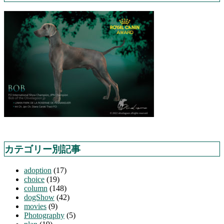
カテゴリー別記事
adoption
(17)
choice
(19)
column
(148)
dogShow
(42)
movies
(9)
Photography
(5)