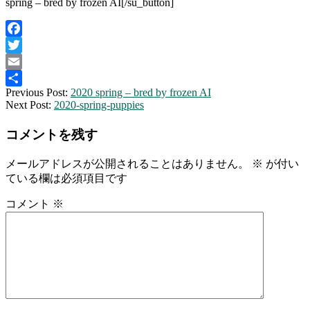
spring – bred by frozen AI[/su_button]
Facebook
Twitter
Email
2020-
Previous Post:
2020 spring – bred by frozen AI
共
02-
Next Post:
2020-spring-puppies
有
18
コメントを残す
メールアドレスが公開されることはありません。
※
が付い
ている欄は必須項目です
コメント
※