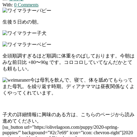
With:
0 Comments
生後５日めの朝。
全頭順調すぎるほど順調に体重をのばしております。今朝は
みな前日比 +80〜90g です。コロコロしていてなんだかとて
も頼もしい。
今は母乳を飲んで、寝て、体を舐めてもらって
また母乳。を繰り返す時期。ディアナママは昼夜関係なくよ
くやってくれています。
子犬の詳細情報に興味のある方は、こちらのページから読み
進めてください。
[su_button url=”https://olivelagoon.com/puppy/2020-spring-
puppies/” background=”#2c7e69″ icon=”icon: chevron-right”]2020