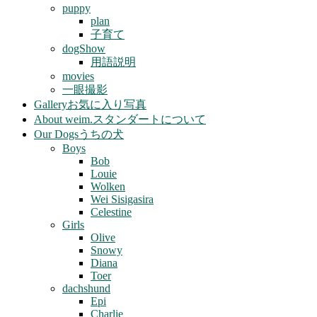
puppy
plan
子育て
dogShow
用語説明
movies
一眼撮影
Gallery
お気に入り写真
About weim.
スタンダートについて
Our Dogs
うちの犬
Boys
Bob
Louie
Wolken
Wei Sisigasira
Celestine
Girls
Olive
Snowy
Diana
Toer
dachshund
Epi
Charlie