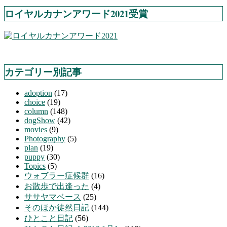
ロイヤルカナンアワード2021受賞
カテゴリー別記事
adoption
(17)
choice
(19)
column
(148)
dogShow
(42)
movies
(9)
Photography
(5)
plan
(19)
puppy
(30)
Topics
(5)
ウォブラー症候群
(16)
お散歩で出逢った
(4)
ササヤマベース
(25)
そのほか徒然日記
(144)
ひとこと日記
(56)