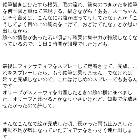
鉛筆描きはひたすら根気。毛の流れ、筋肉のつきかたを鉛筆
を何千回と重ねて表現する。描きながら「ああ、スーちゃん
はそう言えば、こんなにお腹がぽってりしてたな」とか「こ
うしてよく目の上の筋肉を上げて、おどけてたな」とか思い
出しながら。
絵への情熱があった若い頃より確実に集中力が持続しなくな
っているので、１日２時間が限界でしたけども。
最後にフィクサティフをスプレーして定着させて、完成。こ
れをスプレーしたら、もう鉛筆は乗りません。でなければ
延々と完成しないので、これはけじめのスプレーでもあるん
です。
オリーブがスノーウィを出産したときの絵の横に並べまし
た。オリーブと比べるとかなり小さいけれど、短期で完成さ
せたかったので許して。
・
そんなこんなで絵が完成した頃、長かった雨も止みました。
運動不足が気になっていたディアナをさっそく連れ出しま
す。