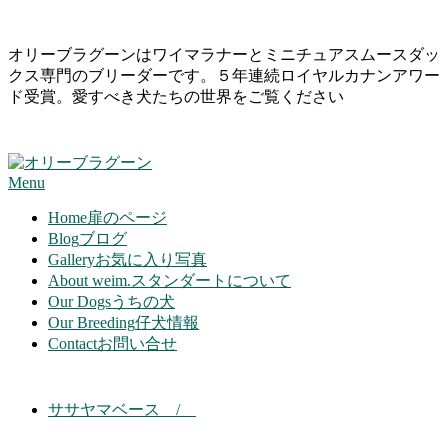
Skip
オリーブラグーンはワイマラナーとミニチュアスムースダッ
to
クス専門のブリーダーです。５年連続ロイヤルカナンアワー
content
ド受賞。愛すべき犬たちの世界をご覧ください
Primary
Menu
Navigation
Menu
Home
扉のページ
Blog
ブログ
Gallery
お気に入り写真
About weim.
スタンダートについて
Our Dogs
うちの犬
Our Breeding
仔犬情報
Contact
お問い合せ
ササヤマベース /