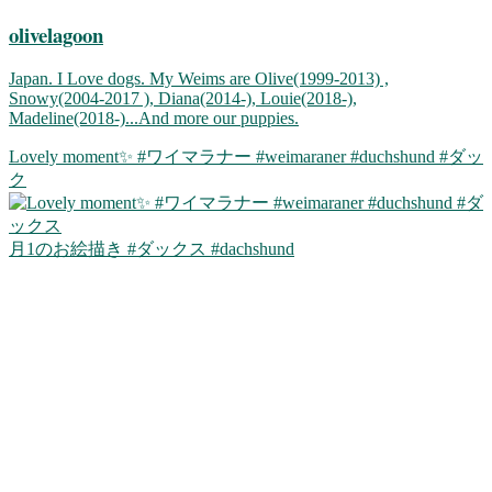
olivelagoon
Japan. I Love dogs. My Weims are Olive(1999-2013) ,
Snowy(2004-2017 ), Diana(2014-), Louie(2018-),
Madeline(2018-)...And more our puppies.
Lovely moment✨ #ワイマラナー #weimaraner #duchshund #ダッ
ク
月1のお絵描き #ダックス #dachshund