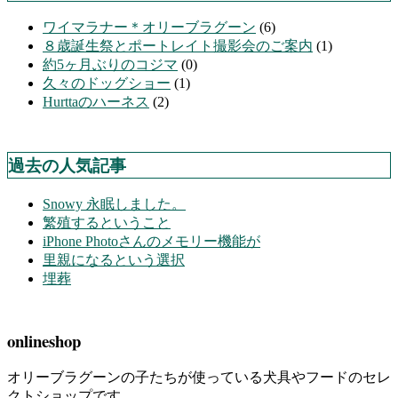
ワイマラナー＊オリーブラグーン
(6)
８歳誕生祭とポートレイト撮影会のご案内
(1)
約5ヶ月ぶりのコジマ
(0)
久々のドッグショー
(1)
Hurttaのハーネス
(2)
過去の人気記事
Snowy 永眠しました。
繁殖するということ
iPhone Photoさんのメモリー機能が
里親になるという選択
埋葬
onlineshop
オリーブラグーンの子たちが使っている犬具やフードのセレ
クトショップです