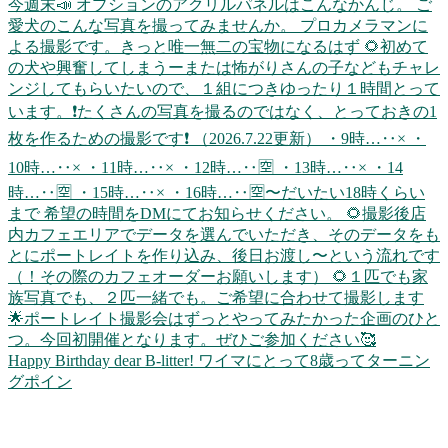
Happy Birthday dear B-litter! ワイマにとって8歳ってターニン
グポイン