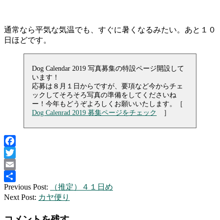
通常なら平気な気温でも、すぐに暑くなるみたい。あと１０
日ほどです。
Dog Calendar 2019 写真募集の特設ページ開設して
います！
応募は８月１日からですが、要項など今からチェ
ックしてそろそろ写真の準備をしてくださいね
ー！今年もどうぞよろしくお願いいたします。［
Dog Calenrad 2019 募集ページをチェック
］
Facebook
Twitter
Email
2018-
Previous Post:
（推定）４１日め
共
07-
Next Post:
カヤ便り
有
08
コメントを残す