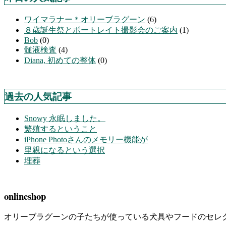
ワイマラナー＊オリーブラグーン
(6)
８歳誕生祭とポートレイト撮影会のご案内
(1)
Bob
(0)
髄液検査
(4)
Diana, 初めての整体
(0)
過去の人気記事
Snowy 永眠しました。
繁殖するということ
iPhone Photoさんのメモリー機能が
里親になるという選択
埋葬
onlineshop
オリーブラグーンの子たちが使っている犬具やフードのセレ