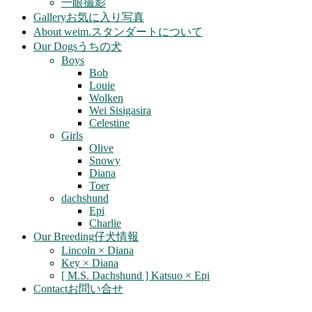
一眼撮影
Gallery
お気に入り写真
About weim.
スタンダートについて
Our Dogs
うちの犬
Boys
Bob
Louie
Wolken
Wei Sisigasira
Celestine
Girls
Olive
Snowy
Diana
Toer
dachshund
Epi
Charlie
Our Breeding
仔犬情報
Lincoln × Diana
Key × Diana
[ M.S. Dachshund ] Katsuo × Epi
Contact
お問い合せ