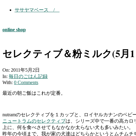
ササヤマベース /
online shop
セレクティブ＆粉ミルク(5月1
On:
2011年5月2日
In:
毎日のごはん記録
With:
0 Comments
最近の朝ご飯はこれが定番。
nutramのセレクティブを１カップと、ロイヤルカナンのベ
ニュートラムのセレクティブ
は、シリーズ中で一番の高カロリ
上に、何を食べさせてもなかなか太らない犬も多いみたい。
昨年の今頃まで、我が家の犬達はどちらかというとムチムチ