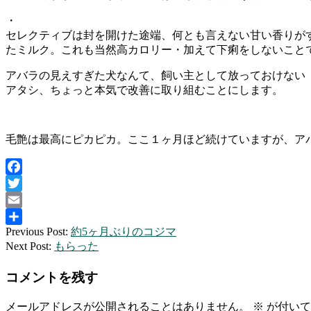
・
セレクティブは封を開けた途端、何とも言えない甘い香りがす
たミルク。これも当然高カロリー・加えて下痢をしないこと
アバラの見えすぎた犬なんて、飼い主として放っておけない
アタシ、ちょっと本気で改善に取り組むことにします。
毛艶は最高にピカピカ。ここ１ヶ月ほど続けていますが、ア
Facebook
Twitter
Email
2011-
Previous Post:
約5ヶ月ぶりのコジマ
共
05-
Next Post:
もらった
有
02
コメントを残す
メールアドレスが公開されることはありません。
※
が付いて