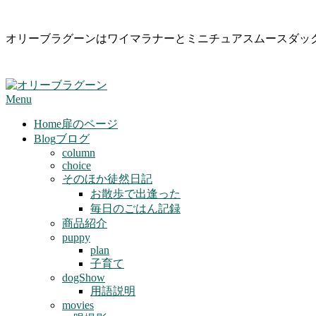
Skip
オリーブラグーンはワイマラナーとミニチュアスムースダッ
to
content
Primary
Menu
Navigation
Menu
Home
扉のページ
Blog
ブログ
column
choice
そのほか徒然日記
お散歩で出逢った
毎日のごはん記録
商品紹介
puppy
plan
子育て
dogShow
用語説明
movies