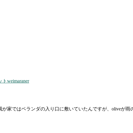
weimaraner
。
が家ではベランダの入り口に敷いていたんですが、oliveが