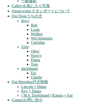
一眼撮影
Gallery
お気に入り写真
About weim.
スタンダートについて
Our Dogs
うちの犬
Boys
Bob
Louie
Wolken
Wei Sisigasira
Celestine
Girls
Olive
Snowy
Diana
Toer
dachshund
Epi
Charlie
Our Breeding
仔犬情報
Lincoln × Diana
Key × Diana
[ M.S. Dachshund ] Katsuo × Epi
Contact
お問い合せ