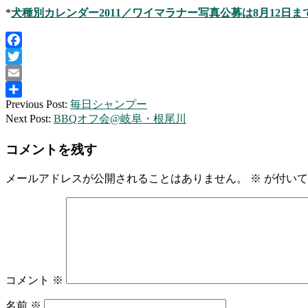
*
犬種別カレンダー2011／ワイマラナー写真公募は8月12日ま
Facebook
Twitter
Email
2010-
Previous Post:
毎日シャンプー
共
07-
Next Post:
BBQオフ会@岐阜・根尾川
有
21
コメントを残す
メールアドレスが公開されることはありません。
※
が付いて
コメント
※
名前
※