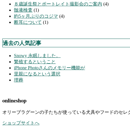
８歳誕生祭とポートレイト撮影会のご案内
(4)
髄液検査
(1)
約5ヶ月ぶりのコジマ
(4)
断耳について
(1)
過去の人気記事
Snowy 永眠しました。
繁殖するということ
iPhone Photoさんのメモリー機能が
里親になるという選択
埋葬
onlineshop
オリーブラグーンの子たちが使っている犬具やフードのセレ
ショップサイトへ