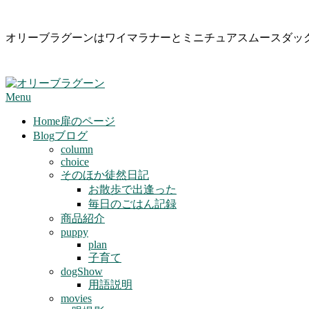
Skip
オリーブラグーンはワイマラナーとミニチュアスムースダッ
to
content
Primary
Menu
Navigation
Menu
Home
扉のページ
Blog
ブログ
column
choice
そのほか徒然日記
お散歩で出逢った
毎日のごはん記録
商品紹介
puppy
plan
子育て
dogShow
用語説明
movies