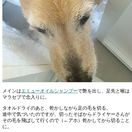
メインは
エミューオイルシャンプー
で艶を出し、足先と喉は
マラセブで念入りに。
タオルドライのあと、乾かしながら足の毛を切る。
途中で気づいたのですが、切ったそばからドライヤーさんが
その毛を飛ばして行くので（←アホ）乾かしてから切ること
に。