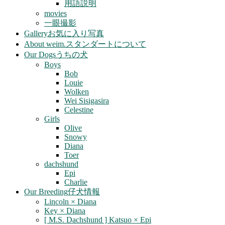
用語説明
movies
一眼撮影
Gallery
お気に入り写真
About weim.
スタンダートについて
Our Dogs
うちの犬
Boys
Bob
Louie
Wolken
Wei Sisigasira
Celestine
Girls
Olive
Snowy
Diana
Toer
dachshund
Epi
Charlie
Our Breeding
仔犬情報
Lincoln × Diana
Key × Diana
[ M.S. Dachshund ] Katsuo × Epi