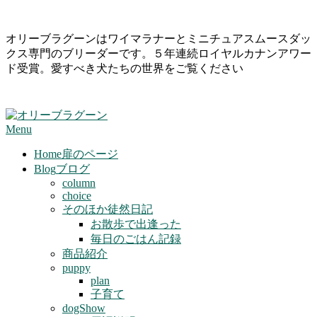
Skip
オリーブラグーンはワイマラナーとミニチュアスムースダッ
to
クス専門のブリーダーです。５年連続ロイヤルカナンアワー
content
ド受賞。愛すべき犬たちの世界をご覧ください
Primary
Menu
Navigation
Menu
Home
扉のページ
Blog
ブログ
column
choice
そのほか徒然日記
お散歩で出逢った
毎日のごはん記録
商品紹介
puppy
plan
子育て
dogShow