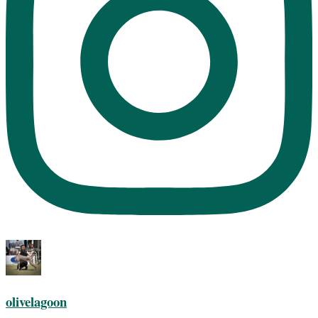
olivelagoon