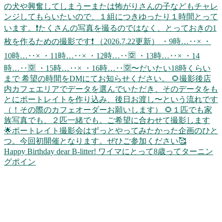
Happy Birthday dear B-litter! ワイマにとって8歳ってターニン
グポイン