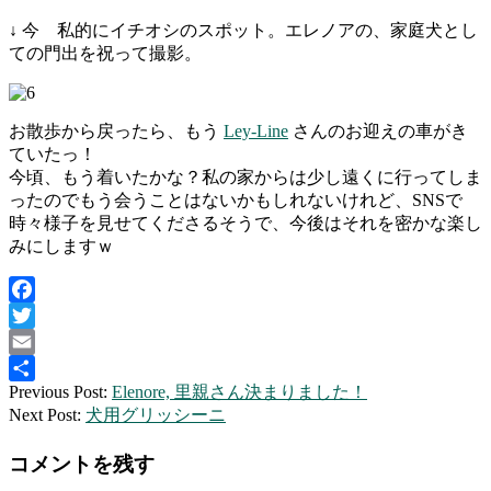
↓ 今 私的にイチオシのスポット。エレノアの、家庭犬とし
ての門出を祝って撮影。
お散歩から戻ったら、もう
Ley-Line
さんのお迎えの車がき
ていたっ！
今頃、もう着いたかな？私の家からは少し遠くに行ってしま
ったのでもう会うことはないかもしれないけれど、SNSで
時々様子を見せてくださるそうで、今後はそれを密かな楽し
みにしますｗ
Facebook
Twitter
Email
2015-
Previous Post:
Elenore, 里親さん決まりました！
共
01-
Next Post:
犬用グリッシーニ
有
11
コメントを残す