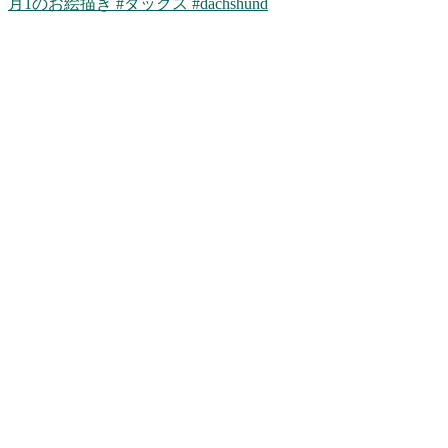
月1のお絵描き #ダックス #dachshund