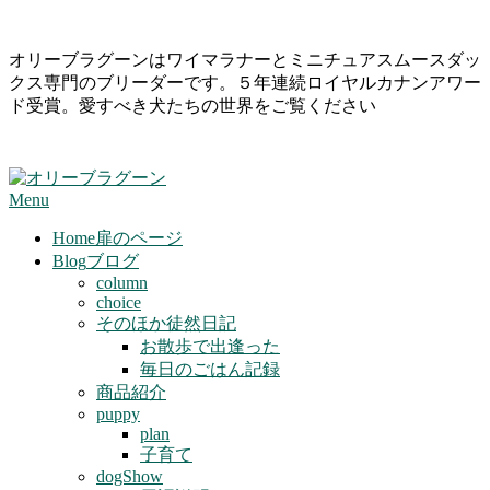
Skip
オリーブラグーンはワイマラナーとミニチュアスムースダッ
to
クス専門のブリーダーです。５年連続ロイヤルカナンアワー
content
ド受賞。愛すべき犬たちの世界をご覧ください
Primary
Menu
Navigation
Menu
Home
扉のページ
Blog
ブログ
column
choice
そのほか徒然日記
お散歩で出逢った
毎日のごはん記録
商品紹介
puppy
plan
子育て
dogShow