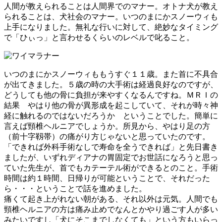
人間が教えられることは人間界でのマナー。オトナ犬が教え
られることは、犬社会のマナー。いつのまにかスノーウィも
上手になりました。無礼な行いに対して、絶妙なタイミング
で「ひぃっ」と言わせるくらいのレベルで叱ること。
いつのまにかスノーウィももうすぐ１１歳。また首に不具合
が出てきました。５歳の時の大手術は経過良好なのですが、
どうしても他の骨に負担が来やすくなるんですね。ＭＲＩの
結果 やはり他の骨が異形成を起こしていて、それが時々神
経に触れるのではないだろうか ということでした。簡単に
言えば頸椎ヘルニアでしょうか。所見から、やはり足の方
（前十字靱帯）の痛がり方じゃないと思っていたのです。
「できれば外科手術なしで寿命を全うできれば」と先日書き
ましたが、いずれディアナの胃固定でお世話になろうと思っ
ていた先生が、首でもカテーテル術ができるとのこと。手術
時間は約１時間、日帰りが可能ということで、それだった
ら・・・ということで話を進めました。
痛くて起き上がれない朝がある、それ以外は元気。人間でも
頸椎ヘルニアの方は痛み止めでなんとかやり過ごす人が多い
みたいですし「犬にそこまでしなくても」という方もいらっ