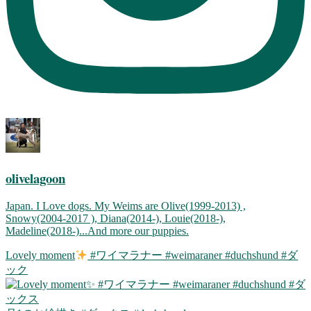
olivelagoon
Japan. I Love dogs. My Weims are Olive(1999-2013) ,
Snowy(2004-2017 ), Diana(2014-), Louie(2018-),
Madeline(2018-)...And more our puppies.
Lovely moment
#ワイマラナー #weimaraner #duchshund #ダ
ック