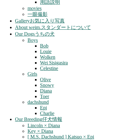
用語説明
movies
一眼撮影
Gallery
お気に入り写真
About weim.
スタンダートについて
Our Dogs
うちの犬
Boys
Bob
Louie
Wolken
Wei Sisigasira
Celestine
Girls
Olive
Snowy
Diana
Toer
dachshund
Epi
Charlie
Our Breeding
仔犬情報
Lincoln × Diana
Key × Diana
[ M.S. Dachshund ] Katsuo × Epi