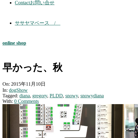
Contact
お問い合せ
ササヤマベース /
online shop
早かった、秋
On:
2015年11月10日
In:
dogShow
Tagged:
diana
,
gregory
,
PLDD
,
snowy
,
snowydiana
With:
0 Comments