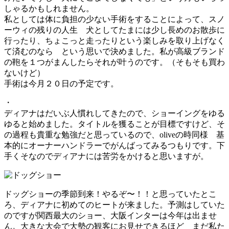
しゃるかもしれません。
私としては体に負担の少ない手術をすることによって、スノ
ーウィの残りの人生 犬としてたまには少し長めのお散歩に
行ったり、ちょこっと走ったりという楽しみを取り上げなく
て済むのなら という思いで決めました。私が高級ブランド
の鞄を１つがまんしたらそれが叶うのです。（そもそも買わ
ないけど）
手術は今月２０日の予定です。
・
ディアナはだいぶ人慣れしてきたので、ショーイングをゆる
ゆると始めました。タイトルを獲ることが目標ですけど、そ
の過程も貴重な勉強だと思っているので、oliveの時同様 基
本的にオーナーハンドラーでがんばってみるつもりです。下
手くそなのでディアナには苦労をかけると思いますが。
ドッグショーの季節到来！やるぞ〜！！と思っていたとこ
ろ、ディアナに初めてのヒートが来ました。予測はしていた
のですが関西最大のショー、大阪インターは今年は出ませ
ん。大きな大会で大勢の観客にお見せできるほど まだ私た