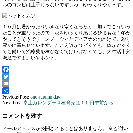
ちのコンビは上手じゃないですしね。ゆっくりやります。
１０月は暑かったりいきなり寒くなったり、加えてこういっ
たことが重なったので、秋をゆっくり感じるひまもなく冬が
やってきそうです。スノーウィとディアナのおかげで、彩り
豊かに暮らせています。たとえ咳がひどくても、体がだるく
ても働いて治療費を稼がなくてはいけなくても、犬生活十分
満足ですよ。いやホント。
Facebook
Twitter
Email
2015-
Previous Post:
one autumn day
共
11-
Next Post:
卓上カレンダー４種発売は１６日午前から
有
10
コメントを残す
メールアドレスが公開されることはありません。
※
が付い