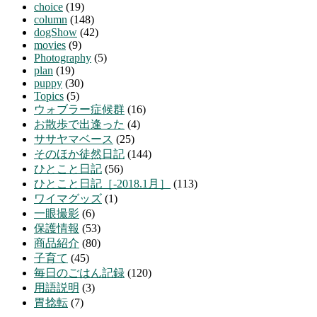
choice
(19)
column
(148)
dogShow
(42)
movies
(9)
Photography
(5)
plan
(19)
puppy
(30)
Topics
(5)
ウォブラー症候群
(16)
お散歩で出逢った
(4)
ササヤマベース
(25)
そのほか徒然日記
(144)
ひとこと日記
(56)
ひとこと日記［-2018.1月］
(113)
ワイマグッズ
(1)
一眼撮影
(6)
保護情報
(53)
商品紹介
(80)
子育て
(45)
毎日のごはん記録
(120)
用語説明
(3)
胃捻転
(7)