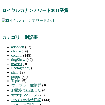
ロイヤルカナンアワード2021受賞
カテゴリー別記事
adoption
(17)
choice
(19)
column
(148)
dogShow
(42)
movies
(9)
Photography
(5)
plan
(19)
puppy
(30)
Topics
(5)
ウォブラー症候群
(16)
お散歩で出逢った
(4)
ササヤマベース
(25)
そのほか徒然日記
(144)
ひとこと日記
(56)