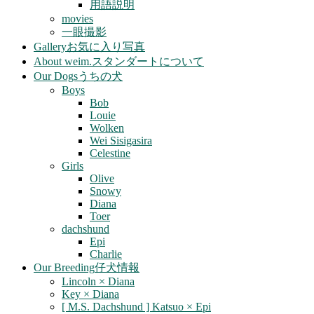
用語説明
movies
一眼撮影
Gallery
お気に入り写真
About weim.
スタンダートについて
Our Dogs
うちの犬
Boys
Bob
Louie
Wolken
Wei Sisigasira
Celestine
Girls
Olive
Snowy
Diana
Toer
dachshund
Epi
Charlie
Our Breeding
仔犬情報
Lincoln × Diana
Key × Diana
[ M.S. Dachshund ] Katsuo × Epi