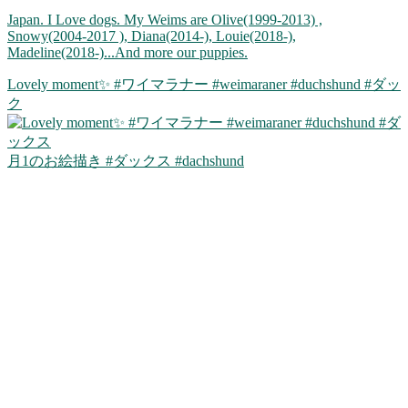
Japan. I Love dogs. My Weims are Olive(1999-2013) ,
Snowy(2004-2017 ), Diana(2014-), Louie(2018-),
Madeline(2018-)...And more our puppies.
Lovely moment✨ #ワイマラナー #weimaraner #duchshund #ダッ
ク
月1のお絵描き #ダックス #dachshund