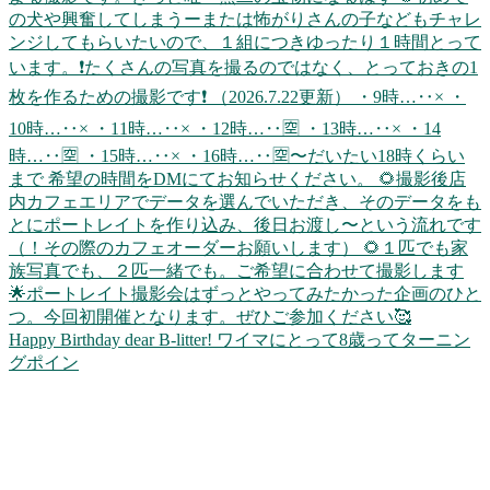
Happy Birthday dear B-litter! ワイマにとって8歳ってターニン
グポイン