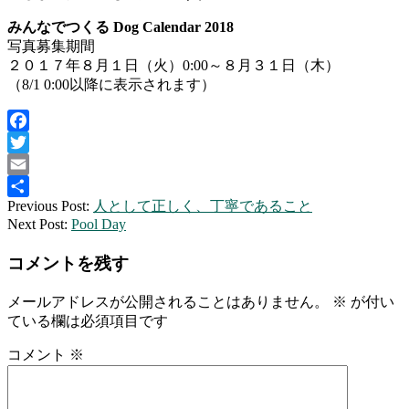
みんなでつくる Dog Calendar 2018
写真募集期間
２０１７年８月１日（火）0:00～８月３１日（木）
（8/1 0:00以降に表示されます）
Facebook
Twitter
Email
2017-
Previous Post:
人として正しく、丁寧であること
共
07-
Next Post:
Pool Day
有
31
コメントを残す
メールアドレスが公開されることはありません。
※
が付い
ている欄は必須項目です
コメント
※