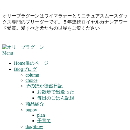
Skip
オリーブラグーンはワイマラナーとミニチュアスムースダッ
to
クス専門のブリーダーです。５年連続ロイヤルカナンアワー
content
ド受賞。愛すべき犬たちの世界をご覧ください
Primary
Menu
Navigation
Menu
Home
扉のページ
Blog
ブログ
column
choice
そのほか徒然日記
お散歩で出逢った
毎日のごはん記録
商品紹介
puppy
plan
子育て
dogShow