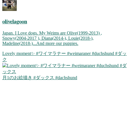
olivelagoon
Japan. I Love dogs. My Weims are Olive(1999-2013) ,
Snowy(2004-2017 ), Diana(2014-), Louie(2018-),
Madeline(2018-)...And more our puppies.
Lovely moment✨ #ワイマラナー #weimaraner #duchshund #ダッ
ク
月1のお絵描き #ダックス #dachshund