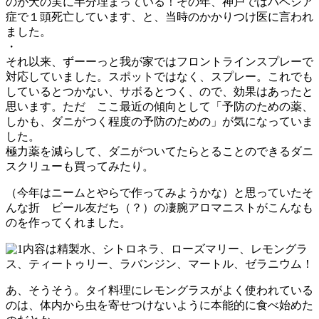
のが犬の実に半分埋まっている！その年、神戸ではバベシア
症で１頭死亡しています、と、当時のかかりつけ医に言われ
ました。
・
それ以来、ずーーっと我が家ではフロントラインスプレーで
対応していました。スポットではなく、スプレー。これでも
しているとつかない、サボるとつく、ので、効果はあったと
思います。ただ ここ最近の傾向として「予防のための薬、
しかも、ダニがつく程度の予防のための」が気になっていま
した。
極力薬を減らして、ダニがついてたらとることのできるダニ
スクリューも買ってみたり。
（今年はニームとやらで作ってみようかな）と思っていたそ
んな折 ビール友だち（？）の凄腕アロマニストがこんなも
のを作ってくれました。
内容は精製水、シトロネラ、ローズマリー、レモングラ
ス、ティートゥリー、ラバンジン、マートル、ゼラニウム！
あ、そうそう。タイ料理にレモングラスがよく使われている
のは、体内から虫を寄せつけないように本能的に食べ始めた