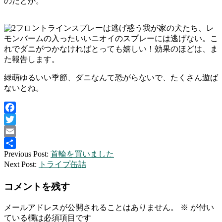
のだとか。
フロントラインスプレーは逃げ惑う我が家の犬たち、レ
モンバームの入ったいいニオイのスプレーには逃げない。こ
れでダニがつかなければとっても嬉しい！効果のほどは、ま
た報告します。
緑萌ゆるいい季節、ダニなんて恐がらないで、たくさん遊ば
ないとね。
Facebook
Twitter
Email
2016-
Previous Post:
首輪を買いました
共
05-
Next Post:
トライプ缶詰
有
01
コメントを残す
メールアドレスが公開されることはありません。
※
が付い
ている欄は必須項目です