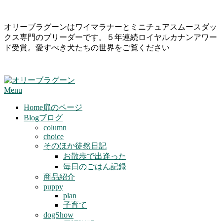
Skip
オリーブラグーンはワイマラナーとミニチュアスムースダッ
to
クス専門のブリーダーです。５年連続ロイヤルカナンアワー
content
ド受賞。愛すべき犬たちの世界をご覧ください
Primary
Menu
Navigation
Menu
Home
扉のページ
Blog
ブログ
column
choice
そのほか徒然日記
お散歩で出逢った
毎日のごはん記録
商品紹介
puppy
plan
子育て
dogShow