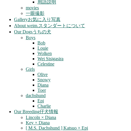
用語説明
movies
一眼撮影
Gallery
お気に入り写真
About weim.
スタンダートについて
Our Dogs
うちの犬
Boys
Bob
Louie
Wolken
Wei Sisigasira
Celestine
Girls
Olive
Snowy
Diana
Toer
dachshund
Epi
Charlie
Our Breeding
仔犬情報
Lincoln × Diana
Key × Diana
[ M.S. Dachshund ] Katsuo × Epi