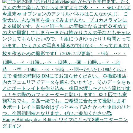
Happy Birthday dear B-litter! ワイマにとって8歳ってターニン
グポイン