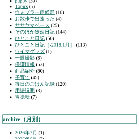
puppy
(30)
Topics
(5)
ウォブラー症候群
(16)
お散歩で出逢った
(4)
ササヤマベース
(25)
そのほか徒然日記
(144)
ひとこと日記
(56)
ひとこと日記［-2018.1月］
(113)
ワイマグッズ
(1)
一眼撮影
(6)
保護情報
(53)
商品紹介
(80)
子育て
(45)
毎日のごはん記録
(120)
用語説明
(3)
胃捻転
(7)
archive（月別）
2026年7月
(1)