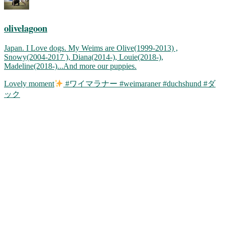
olivelagoon
Japan. I Love dogs. My Weims are Olive(1999-2013) ,
Snowy(2004-2017 ), Diana(2014-), Louie(2018-),
Madeline(2018-)...And more our puppies.
Lovely moment
#ワイマラナー #weimaraner #duchshund #ダ
ック