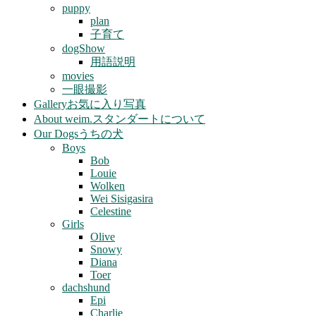
puppy
plan
子育て
dogShow
用語説明
movies
一眼撮影
Gallery
お気に入り写真
About weim.
スタンダートについて
Our Dogs
うちの犬
Boys
Bob
Louie
Wolken
Wei Sisigasira
Celestine
Girls
Olive
Snowy
Diana
Toer
dachshund
Epi
Charlie