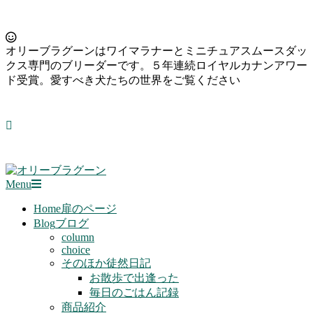
Skip
to
オリーブラグーンはワイマラナーとミニチュアスムースダッ
content
クス専門のブリーダーです。５年連続ロイヤルカナンアワー
ド受賞。愛すべき犬たちの世界をご覧ください
Primary
Menu
Navigation
Menu
Home
扉のページ
Blog
ブログ
column
choice
そのほか徒然日記
お散歩で出逢った
毎日のごはん記録
商品紹介