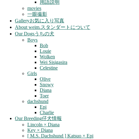
用語説明
movies
一眼撮影
Gallery
お気に入り写真
About weim.
スタンダートについて
Our Dogs
うちの犬
Boys
Bob
Louie
Wolken
Wei Sisigasira
Celestine
Girls
Olive
Snowy
Diana
Toer
dachshund
Epi
Charlie
Our Breeding
仔犬情報
Lincoln × Diana
Key × Diana
[ M.S. Dachshund ] Katsuo × Epi