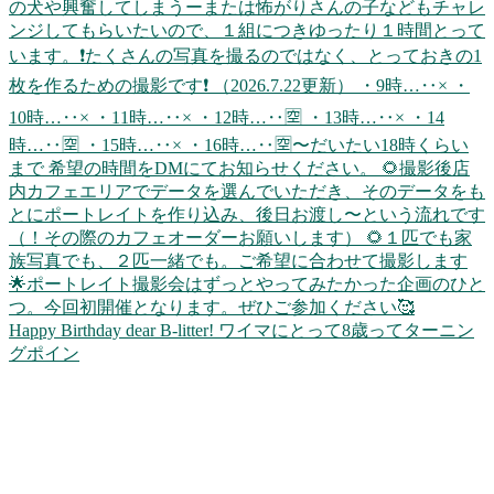
Happy Birthday dear B-litter! ワイマにとって8歳ってターニン
グポイン