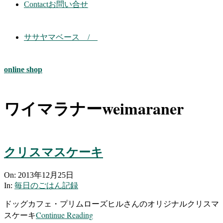
Contact
お問い合せ
ササヤマベース /
online shop
ワイマラナーweimaraner
クリスマスケーキ
2013-
On:
2013年12月25日
12-
In:
毎日のごはん記録
25
ドッグカフェ・プリムローズヒルさんのオリジナルクリスマ
Continue Reading
スケーキ