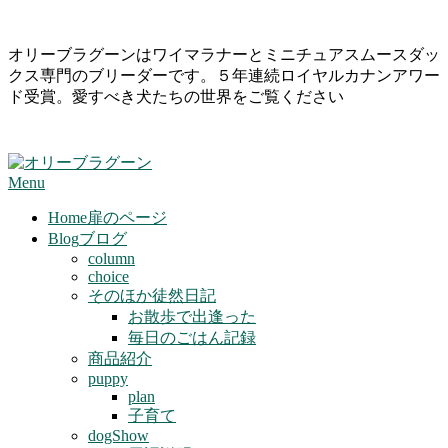
Skip
オリーブラグーンはワイマラナーとミニチュアスムースダッ
to
クス専門のブリーダーです。５年連続ロイヤルカナンアワー
content
ド受賞。愛すべき犬たちの世界をご覧ください
Primary
Menu
Navigation
Menu
Home
扉のページ
Blog
ブログ
column
choice
そのほか徒然日記
お散歩で出逢った
毎日のごはん記録
商品紹介
puppy
plan
子育て
dogShow