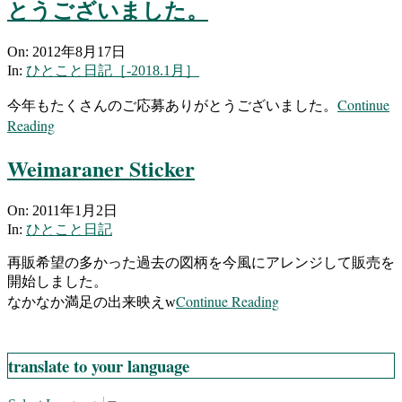
とうございました。
2012-
On:
2012年8月17日
08-
In:
ひとこと日記［-2018.1月］
17
Continue
今年もたくさんのご応募ありがとうございました。
Reading
Weimaraner Sticker
2011-
On:
2011年1月2日
01-
In:
ひとこと日記
02
再販希望の多かった過去の図柄を今風にアレンジして販売を
開始しました。
Continue Reading
なかなか満足の出来映えw
translate to your language