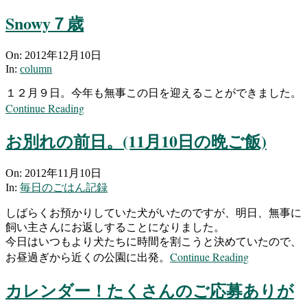
Snowy７歳
2012-
On:
2012年12月10日
12-
In:
column
10
１２月９日。今年も無事この日を迎えることができました。
Continue Reading
お別れの前日。(11月10日の晩ご飯)
2012-
On:
2012年11月10日
11-
In:
毎日のごはん記録
10
しばらくお預かりしていた犬がいたのですが、明日、無事に
飼い主さんにお返しすることになりました。
今日はいつもより犬たちに時間を割こうと決めていたので、
Continue Reading
お昼過ぎから近くの公園に出発。
カレンダー！たくさんのご応募ありが