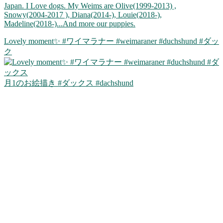
Japan. I Love dogs. My Weims are Olive(1999-2013) ,
Snowy(2004-2017 ), Diana(2014-), Louie(2018-),
Madeline(2018-)...And more our puppies.
Lovely moment✨ #ワイマラナー #weimaraner #duchshund #ダッ
ク
月1のお絵描き #ダックス #dachshund