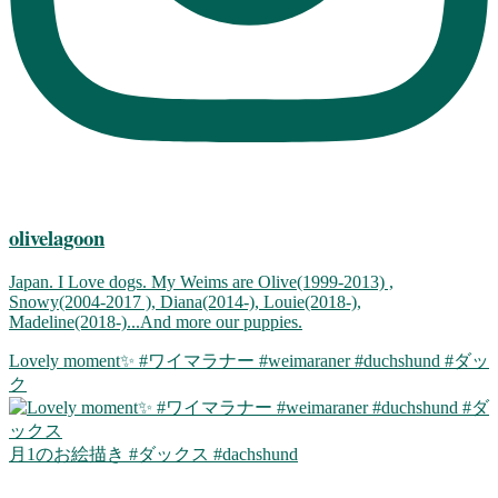
olivelagoon
Japan. I Love dogs. My Weims are Olive(1999-2013) ,
Snowy(2004-2017 ), Diana(2014-), Louie(2018-),
Madeline(2018-)...And more our puppies.
Lovely moment✨ #ワイマラナー #weimaraner #duchshund #ダッ
ク
月1のお絵描き #ダックス #dachshund