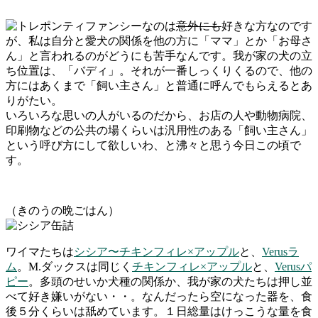
ファンシーなのは
意外にも
好きな方なのです
が、私は自分と愛犬の関係を他の方に「ママ」とか「お母さ
ん」と言われるのがどうにも苦手なんです。我が家の犬の立
ち位置は、「バディ」。それが一番しっくりくるので、他の
方にはあくまで「飼い主さん」と普通に呼んでもらえるとあ
りがたい。
いろいろな思いの人がいるのだから、お店の人や動物病院、
印刷物などの公共の場くらいは汎用性のある「飼い主さん」
という呼び方にして欲しいわ、と沸々と思う今日この頃で
す。
（きのうの晩ごはん）
ワイマたちは
シシア〜チキンフィレ×アップル
と、
Verusラ
ム
。M.ダックスは同じく
チキンフィレ×アップル
と、
Verusパ
ピー
。多頭のせいか犬種の関係か、我が家の犬たちは押し並
べて好き嫌いがない・・。なんだったら空になった器を、食
後５分くらいは舐めています。１日総量はけっこうな量を食