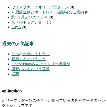
ワイマラナー＊オリーブラグーン
(0)
８歳誕生祭とポートレイト撮影会のご案内
(0)
約5ヶ月ぶりのコジマ
(0)
久々のドッグショー
(1)
Day 5
(0)
過去の人気記事
Snowy 永眠しました。
繁殖するということ
iPhone Photoさんのメモリー機能が
里親になるという選択
埋葬
onlineshop
オリーブラグーンの子たちが使っている犬具やフードのセレ
クトショップです