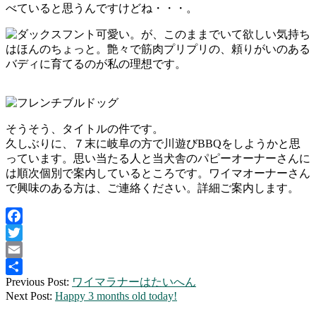
べていると思うんですけどね・・・。
可愛い。が、このままでいて欲しい気持ち
はほんのちょっと。艶々で筋肉プリプリの、頼りがいのある
バディに育てるのが私の理想です。
そうそう、タイトルの件です。
久しぶりに、７末に岐阜の方で川遊びBBQをしようかと思
っています。思い当たる人と当犬舎のパピーオーナーさんに
は順次個別で案内しているところです。ワイマオーナーさん
で興味のある方は、ご連絡ください。詳細ご案内します。
Facebook
Twitter
Email
2019-
Previous Post:
ワイマラナーはたいへん
共
06-
Next Post:
Happy 3 months old today!
有
24