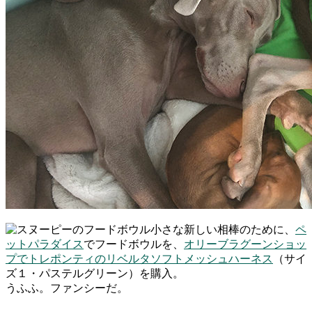
小さな新しい相棒のために、
ペ
ットパラダイス
でフードボウルを、
オリーブラグーンショッ
プでトレポンティのリベルタソフトメッシュハーネス
（サイ
ズ１・パステルグリーン）を購入。
うふふ。ファンシーだ。