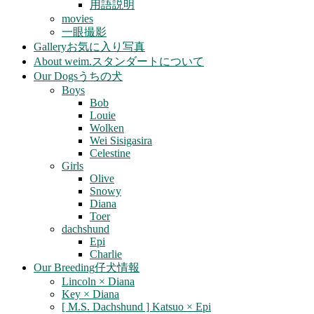
用語説明
movies
一眼撮影
Gallery
お気に入り写真
About weim.
スタンダートについて
Our Dogs
うちの犬
Boys
Bob
Louie
Wolken
Wei Sisigasira
Celestine
Girls
Olive
Snowy
Diana
Toer
dachshund
Epi
Charlie
Our Breeding
仔犬情報
Lincoln × Diana
Key × Diana
[ M.S. Dachshund ] Katsuo × Epi