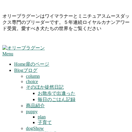
Skip
オリーブラグーンはワイマラナーとミニチュアスムースダッ
to
クス専門のブリーダーです。５年連続ロイヤルカナンアワー
content
ド受賞。愛すべき犬たちの世界をご覧ください
Primary
Menu
Navigation
Menu
Home
扉のページ
Blog
ブログ
column
choice
そのほか徒然日記
お散歩で出逢った
毎日のごはん記録
商品紹介
puppy
plan
子育て
dogShow