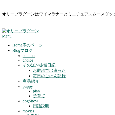
Skip
オリーブラグーンはワイマラナーとミニチュアスムースダッ
to
content
Primary
Menu
Navigation
Menu
Home
扉のページ
Blog
ブログ
column
choice
そのほか徒然日記
お散歩で出逢った
毎日のごはん記録
商品紹介
puppy
plan
子育て
dogShow
用語説明
movies