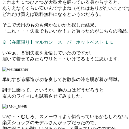
これまた１つひとつが大型犬を飼っている身からすると、
ありえなくくらい安いんですよね（それはありがたいことで
どれだけ買えば送料無料になるというのだろう。
そこで犬用のものも何かないかと探した結果、
「これ・・・失敗でもいいか！」と買ったのがこちらの商品
※【在庫限り】マルカン スーパーホットベスト ＬＬ
いやぁ、８割失敗を覚悟していたのですが、
届いて着せてみたらワリと・・いけてるように思います。
単純すぎる構造が功を奏してお散歩の時も脱ぎ着が簡単。
調子に乗って、というか、他のコはどうだろうと
友人のワイマにも試着させてみました。
いや・・むしろ、スノーウィより似合っているかもしれない
楽天ショップのモデルさんがラブだったので、
胸の深さとか難しいだろうな−、と思っていたのですが、