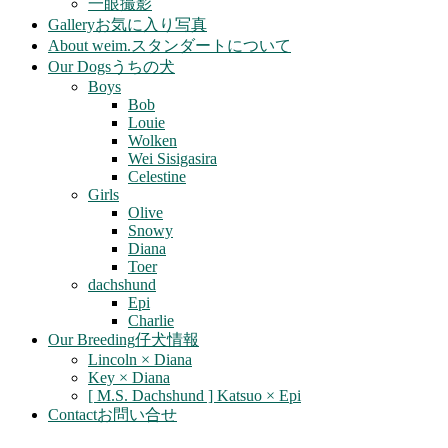
一眼撮影
Gallery
お気に入り写真
About weim.
スタンダートについて
Our Dogs
うちの犬
Boys
Bob
Louie
Wolken
Wei Sisigasira
Celestine
Girls
Olive
Snowy
Diana
Toer
dachshund
Epi
Charlie
Our Breeding
仔犬情報
Lincoln × Diana
Key × Diana
[ M.S. Dachshund ] Katsuo × Epi
Contact
お問い合せ