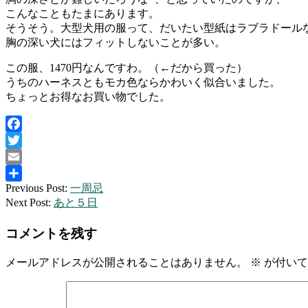
こんなこともたまにあります。
そうそう。大型犬用の服って、だいたい型紙はラブラドール
胸の深い犬にはフィットしないことが多い。
この服、1470円なんですわ。（←だから買った）
うちのハーネスともモカ色ならかわいく似合いました。
ちょっとお得なお買い物でした。
Facebook
Twitter
Email
2014-
Previous Post:
一周忌
共
02-
Next Post:
あと５日
有
23
コメントを残す
メールアドレスが公開されることはありません。
※
が付いて