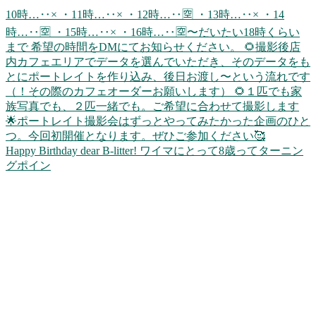
Happy Birthday dear B-litter! ワイマにとって8歳ってターニン
グポイン