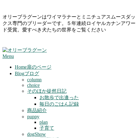
Skip
オリーブラグーンはワイマラナーとミニチュアスムースダッ
to
クス専門のブリーダーです。５年連続ロイヤルカナンアワー
content
ド受賞。愛すべき犬たちの世界をご覧ください
Primary
Menu
Navigation
Menu
Home
扉のページ
Blog
ブログ
column
choice
そのほか徒然日記
お散歩で出逢った
毎日のごはん記録
商品紹介
puppy
plan
子育て
dogShow