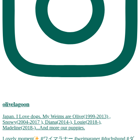
olivelagoon
Japan. I Love dogs. My Weims are Olive(1999-2013) ,
Snowy(2004-2017 ), Diana(2014-), Louie(2018-),
Madeline(2018-)...And more our puppies.
Lovely moment
#ワイマラナー #weimaraner #duchshund #ダ