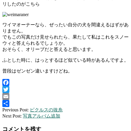
リしたのがこちら
ワイマオーナーなら、ぜったい自分の犬を間違えるはずがあ
りません。
でもこの写真だけ見せられたら、果たして私はこれをスノー
ウィと答えられるでしょうか。
おそらく、オリーブだと答えると思います。
ふとした時に、はっとするほど似ている時があるんですよ。
普段はゼンゼン違いますけどね。
Facebook
Twitter
Email
2014-
Previous Post:
ピクルスの抜糸
共
04-
Next Post:
写真アルバム追加
有
02
コメントを残す