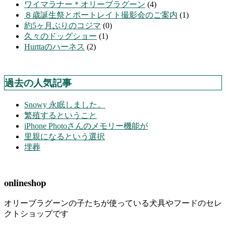
ワイマラナー＊オリーブラグーン
(4)
８歳誕生祭とポートレイト撮影会のご案内
(1)
約5ヶ月ぶりのコジマ
(0)
久々のドッグショー
(1)
Hurttaのハーネス
(2)
過去の人気記事
Snowy 永眠しました。
繁殖するということ
iPhone Photoさんのメモリー機能が
里親になるという選択
埋葬
onlineshop
オリーブラグーンの子たちが使っている犬具やフードのセレ
クトショップです