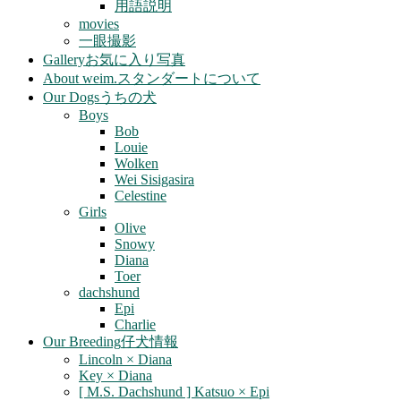
用語説明
movies
一眼撮影
Gallery
お気に入り写真
About weim.
スタンダートについて
Our Dogs
うちの犬
Boys
Bob
Louie
Wolken
Wei Sisigasira
Celestine
Girls
Olive
Snowy
Diana
Toer
dachshund
Epi
Charlie
Our Breeding
仔犬情報
Lincoln × Diana
Key × Diana
[ M.S. Dachshund ] Katsuo × Epi