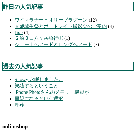
昨日の人気記事
ワイマラナー＊オリーブラグーン
(12)
８歳誕生祭とポートレイト撮影会のご案内
(4)
Bob
(4)
２泊３日八ヶ岳旅行①
(1)
ショートヘアードとロングヘアード
(3)
過去の人気記事
Snowy 永眠しました。
繁殖するということ
iPhone Photoさんのメモリー機能が
里親になるという選択
埋葬
onlineshop