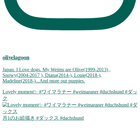
olivelagoon
Japan. I Love dogs. My Weims are Olive(1999-2013) ,
Snowy(2004-2017 ), Diana(2014-), Louie(2018-),
Madeline(2018-)...And more our puppies.
Lovely moment✨ #ワイマラナー #weimaraner #duchshund #ダッ
ク
月1のお絵描き #ダックス #dachshund