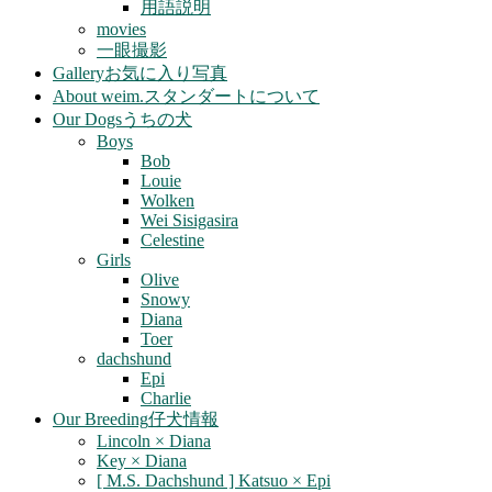
用語説明
movies
一眼撮影
Gallery
お気に入り写真
About weim.
スタンダートについて
Our Dogs
うちの犬
Boys
Bob
Louie
Wolken
Wei Sisigasira
Celestine
Girls
Olive
Snowy
Diana
Toer
dachshund
Epi
Charlie
Our Breeding
仔犬情報
Lincoln × Diana
Key × Diana
[ M.S. Dachshund ] Katsuo × Epi