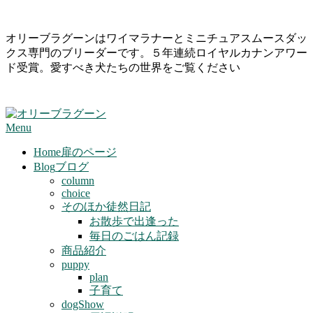
Skip
オリーブラグーンはワイマラナーとミニチュアスムースダッ
to
クス専門のブリーダーです。５年連続ロイヤルカナンアワー
content
ド受賞。愛すべき犬たちの世界をご覧ください
Primary
Menu
Navigation
Menu
Home
扉のページ
Blog
ブログ
column
choice
そのほか徒然日記
お散歩で出逢った
毎日のごはん記録
商品紹介
puppy
plan
子育て
dogShow