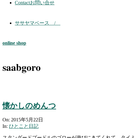
Contact
お問い合せ
ササヤマベース /
online shop
saabgoro
懐かしのめんつ
2015-
On:
2015年5月22日
05-
In:
ひとこと日記
22
スタンダードプードルのゴローが遊びにきてくれて、タイミ